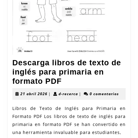
Descarga libros de texto de
inglés para primaria en
Descarga
formato PDF
libros
21
d-
21 abril 2026
|
d-recerca
|
0 comentarios
de
abril
recerca
2026
texto
Libros de Texto de Inglés para Primaria en
Formato PDF Los libros de texto de inglés para
de
primaria en formato PDF se han convertido en
inglés
una herramienta invaluable para estudiantes,
para