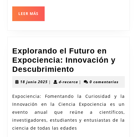
primaria
LEER
LEER MÁS
en
MÁS
formato
PDF
Explorando el Futuro en
Expociencia: Innovación y
Explorando
Descubrimiento
el
18
d-
18 junio 2025
|
d-recerca
|
0 comentarios
Futuro
junio
recerca
2025
en
Expociencia: Fomentando la Curiosidad y la
Innovación en la Ciencia Expociencia es un
Expociencia:
evento anual que reúne a científicos,
Innovación
investigadores, estudiantes y entusiastas de la
y
ciencia de todas las edades
Descubrimiento