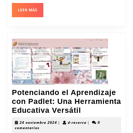
LEER
LEER MÁS
MÁS
Potenciando el Aprendizaje
con Padlet: Una Herramienta
Potenciando
Educativa Versátil
el
24
d-
24 noviembre 2024
|
d-recerca
|
0
Aprendizaje
noviembre
recerca
comentarios
2024