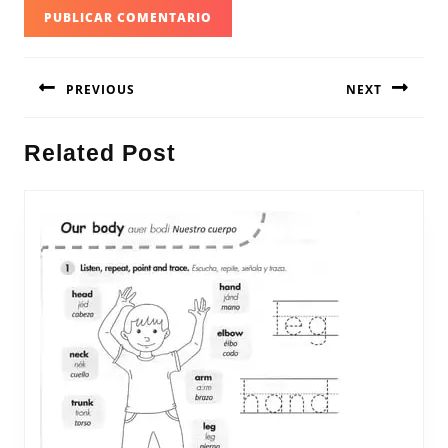
Navegación
PREVIOUS
NEXT
de
entradas
Entrada
Siguiente
Related Post
anterior:
entrada: