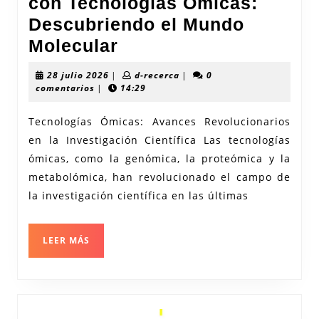
con Tecnologías Ómicas:
Descubriendo el Mundo
Avances
Molecular
Revolucionarios
28
d-
28 julio 2026
|
d-recerca
|
0
con
julio
recerca
comentarios
|
14:29
2026
Tecnologías
Tecnologías Ómicas: Avances Revolucionarios
Ómicas:
en la Investigación Científica Las tecnologías
Descubriendo
ómicas, como la genómica, la proteómica y la
el
metabolómica, han revolucionado el campo de
Mundo
la investigación científica en las últimas
Molecular
LEER
LEER MÁS
MÁS