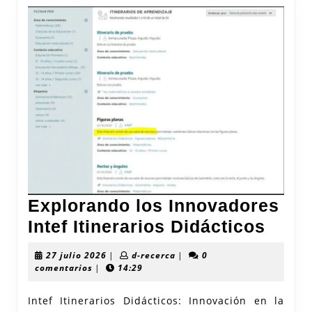
Explorando los Innovadores
Expl
Intef Itinerarios Didácticos
los
27
d-
27 julio 2026
|
d-recerca
|
0
Inno
julio
recerca
comentarios
|
14:29
2026
Intef
Intef Itinerarios Didácticos: Innovación en la
Itine