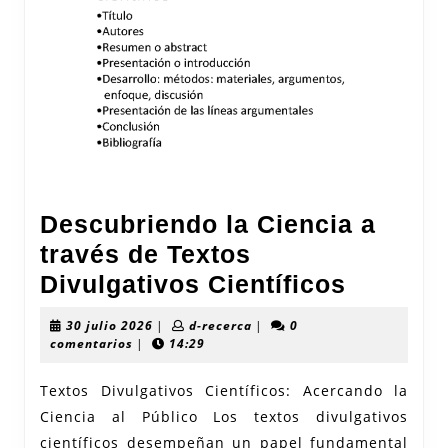
Descubriendo la Ciencia a
través de Textos
Descub
Divulgativos Científicos
la
30
d-
30 julio 2026
|
d-recerca
|
0
Ciencia
julio
recerca
comentarios
|
14:29
2026
a
Textos Divulgativos Científicos: Acercando la
través
Ciencia al Público Los textos divulgativos
de
científicos desempeñan un papel fundamental