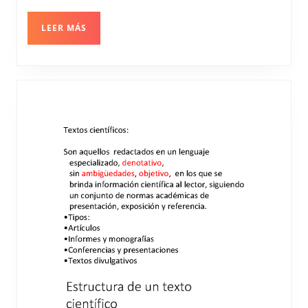
COVID-
19
LEER
LEER MÁS
MÁS