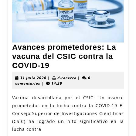
Avances prometedores: La
vacuna del CSIC contra la
Avances
COVID-19
prometedores:
31
d-
31 julio 2026
|
d-recerca
|
0
La
julio
recerca
comentarios
|
14:29
2026
vacuna
Vacuna desarrollada por el CSIC: Un avance
del
prometedor en la lucha contra la COVID-19 El
CSIC
Consejo Superior de Investigaciones Científicas
contra
(CSIC) ha logrado un hito significativo en la
la
lucha contra