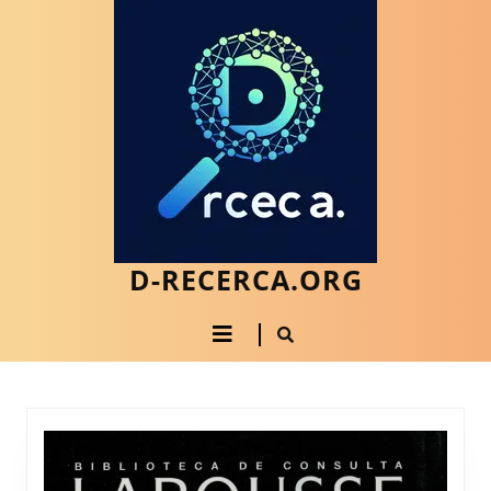
Saltar
al
contenido
Saltar
al
contenido
D-RECERCA.ORG
Botón
de
apertura