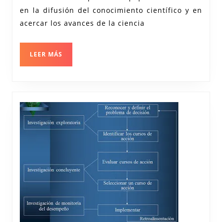
Textos
en la difusión del conocimiento científico y en
Divulga
acercar los avances de la ciencia
Científi
LEER
LEER MÁS
MÁS