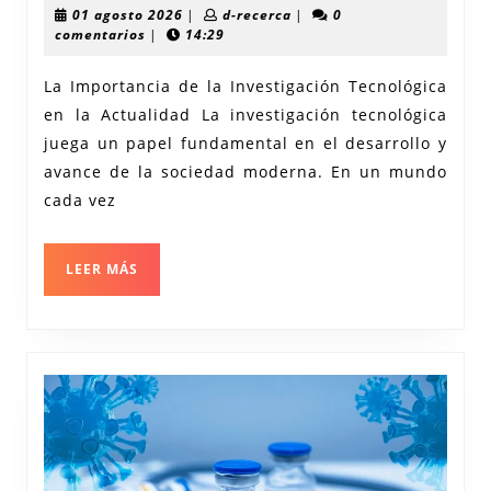
en
01
d-
01 agosto 2026
|
d-recerca
|
0
Investigación
agosto
recerca
comentarios
|
14:29
2026
Tecnológica:
La Importancia de la Investigación Tecnológica
Impulsando
en la Actualidad La investigación tecnológica
el
juega un papel fundamental en el desarrollo y
Futuro
avance de la sociedad moderna. En un mundo
Digital
cada vez
LEER
LEER MÁS
MÁS