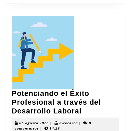
de
Biología
Potenciando el Éxito
Profesional a través del
Potenciando
Desarrollo Laboral
el
05
d-
05 agosto 2026
|
d-recerca
|
0
Éxito
agosto
recerca
comentarios
|
14:29