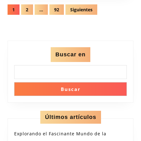
Globales
Navegación
1
2
…
92
Siguientes
de
entradas
Buscar en
Buscar
Últimos artículos
Explorando el Fascinante Mundo de la