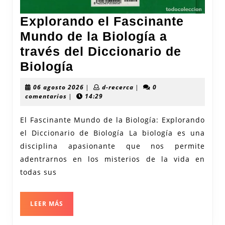
Explorando el Fascinante
Mundo de la Biología a
través del Diccionario de
Explorando
Biología
el
06
d-
06 agosto 2026
|
d-recerca
|
0
Fascinante
agosto
recerca
comentarios
|
14:29
2026
Mundo
El Fascinante Mundo de la Biología: Explorando
de
el Diccionario de Biología La biología es una
la
disciplina apasionante que nos permite
Biología
adentrarnos en los misterios de la vida en
a
todas sus
través
del
LEER
LEER MÁS
MÁS
Diccionario