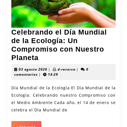
Celebrando el Día Mundial
de la Ecología: Un
Compromiso con Nuestro
Celebrando
Planeta
el
03
d-
03 agosto 2026
|
d-recerca
|
0
Día
agosto
recerca
comentarios
|
14:29
2026
Mundial
Día Mundial de la Ecología El Día Mundial de la
de
Ecología: Celebrando nuestro Compromiso con
la
el Medio Ambiente Cada año, el 14 de enero se
Ecología:
celebra el Día Mundial de
Un
Compromiso