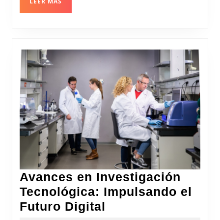
LEER
LEER MÁS
con
MÁS
Nuestro
Planeta
Avances en Investigación
Tecnológica: Impulsando el
Avances
Futuro Digital