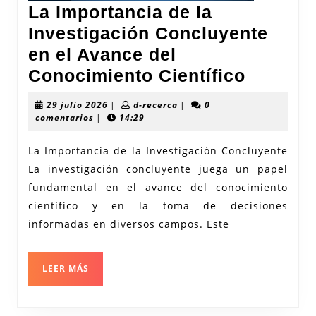
La Importancia de la
Investigación Concluyente
en el Avance del
La
Conocimiento Científico
Importa
29
d-
29 julio 2026
|
d-recerca
|
0
de
julio
recerca
comentarios
|
14:29
2026
la
La Importancia de la Investigación Concluyente
Investi
La investigación concluyente juega un papel
Conclu
fundamental en el avance del conocimiento
en
científico y en la toma de decisiones
el
informadas en diversos campos. Este
Avance
del
LEER
LEER MÁS
MÁS
Conoci
Científi