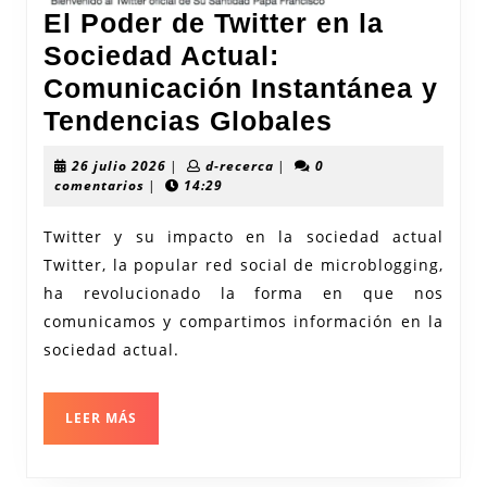
El Poder de Twitter en la
Sociedad Actual:
Comunicación Instantánea y
El
Tendencias Globales
Poder
26
d-
26 julio 2026
|
d-recerca
|
0
de
julio
recerca
comentarios
|
14:29
2026
Twitter
Twitter y su impacto en la sociedad actual
en
Twitter, la popular red social de microblogging,
la
ha revolucionado la forma en que nos
Sociedad
comunicamos y compartimos información en la
Actual:
sociedad actual.
Comunicac
Instantáne
LEER
LEER MÁS
MÁS
y
Tendencia