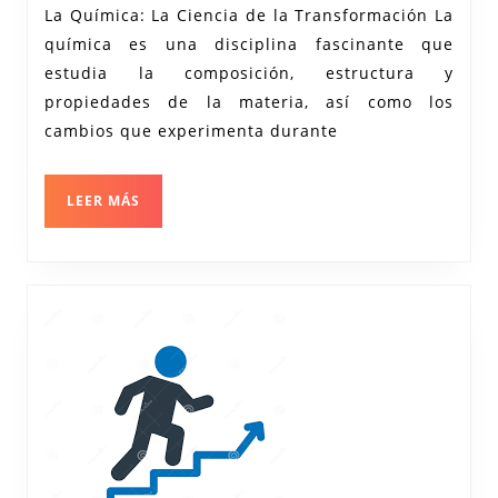
2024
de
La Química: La Ciencia de la Transformación La
química es una disciplina fascinante que
la
estudia la composición, estructura y
Química:
propiedades de la materia, así como los
Una
cambios que experimenta durante
Mirada
Profunda
LEER
LEER MÁS
a
MÁS
la
Ciencia
de
la
Transformación