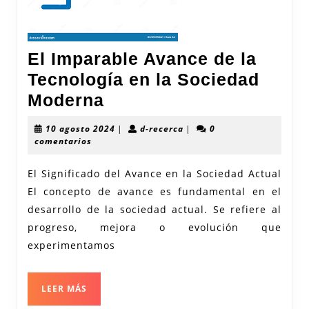
El Imparable Avance de la
Tecnología en la Sociedad
El
Moderna
Imparable
10
d-
10 agosto 2024
|
d-recerca
|
0
Avance
agosto
recerca
comentarios
2024
de
El Significado del Avance en la Sociedad Actual
la
El concepto de avance es fundamental en el
Tecnología
desarrollo de la sociedad actual. Se refiere al
en
progreso, mejora o evolución que
la
experimentamos
Sociedad
Moderna
LEER
LEER MÁS
MÁS