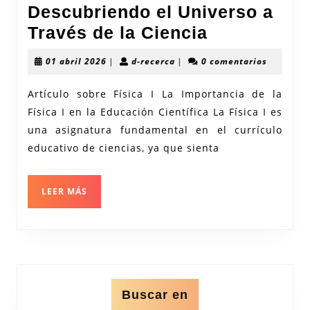
Descubriendo el Universo a
Explorando
Través de la Ciencia
los
01
d-
01 abril 2026
|
d-recerca
|
0 comentarios
Fundament
abril
recerca
2026
de
Artículo sobre Física I La Importancia de la
Física I en la Educación Científica La Física I es
la
una asignatura fundamental en el currículo
Física
educativo de ciencias, ya que sienta
I:
Descubrien
LEER
LEER MÁS
el
MÁS
Universo
a
Través
de
Buscar en
la