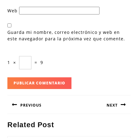
Web
Guarda mi nombre, correo electrónico y web en
este navegador para la próxima vez que comente.
1
×
=
9
Navegación
PREVIOUS
NEXT
de
entradas
Entrada
Siguiente
Related Post
anterior:
entrada: