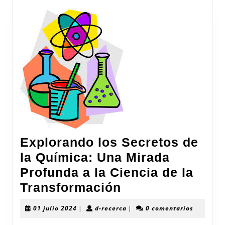
Explorando los Secretos de
la Química: Una Mirada
Profunda a la Ciencia de la
Explorando
Transformación
los
01
d-
01 julio 2024
|
d-recerca
|
0 comentarios
Secretos
julio
recerca