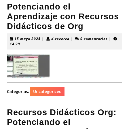
Potenciando el
Aprendizaje con Recursos
Didácticos de Org
15
d-
15 mayo 2025
|
d-recerca
|
0 comentarios
|
mayo
recerca
14:29
2025
Categorías:
Uncategorized
Recursos Didácticos Org:
Potenciando el