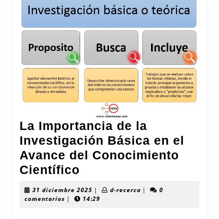
La Importancia de la
Investigación Básica en el
Avance del Conocimiento
La
Científico
Importancia
31
d-
31 diciembre 2025
|
d-recerca
|
0
de
diciembre
recerca
comentarios
|
14:29
2025
la