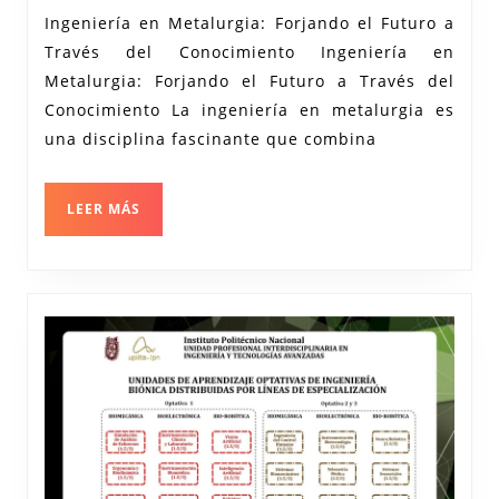
Forjando
Ingeniería en Metalurgia: Forjando el Futuro a
el
Través del Conocimiento Ingeniería en
Futuro
Metalurgia: Forjando el Futuro a Través del
de
Conocimiento La ingeniería en metalurgia es
los
una disciplina fascinante que combina
Metales
LEER
LEER MÁS
MÁS