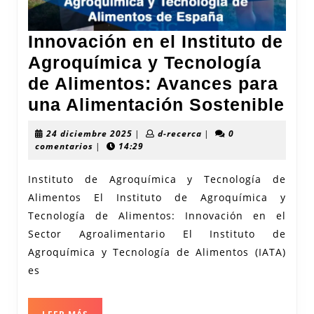
Innovación en el Instituto de
Agroquímica y Tecnología
de Alimentos: Avances para
Inn
una Alimentación Sostenible
en
24
d-
24 diciembre 2025
|
d-recerca
|
0
el
diciembre
recerca
comentarios
|
14:29
2025
Ins
Instituto de Agroquímica y Tecnología de
de
Alimentos El Instituto de Agroquímica y
Ag
Tecnología de Alimentos: Innovación en el
y
Sector Agroalimentario El Instituto de
Tec
Agroquímica y Tecnología de Alimentos (IATA)
de
es
Ali
LEER