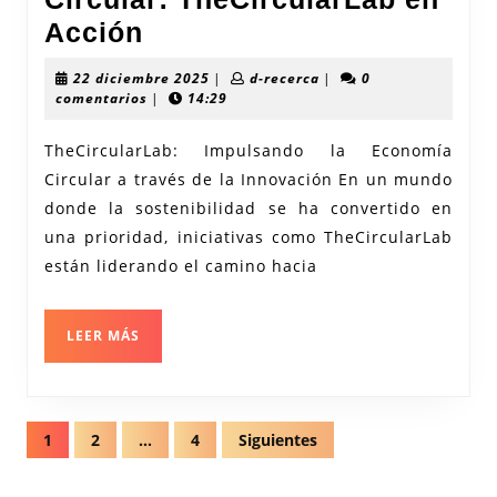
Impulsando
Acción
la
22
d-
22 diciembre 2025
|
d-recerca
|
0
Economía
diciembre
recerca
comentarios
|
14:29
2025
Circular:
TheCircularLab: Impulsando la Economía
TheCircularLab
Circular a través de la Innovación En un mundo
en
donde la sostenibilidad se ha convertido en
Acción
una prioridad, iniciativas como TheCircularLab
están liderando el camino hacia
LEER
LEER MÁS
MÁS
Navegación
1
2
…
4
Siguientes
de