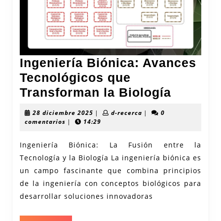
Ingeniería Biónica: Avances
Tecnológicos que
Ingenie
Transforman la Biología
Biónica
28
d-
28 diciembre 2025
|
d-recerca
|
0
Avance
diciembre
recerca
comentarios
|
14:29
2025
Tecnoló
Ingeniería Biónica: La Fusión entre la
que
Tecnología y la Biología La ingeniería biónica es
Transf
un campo fascinante que combina principios
la
de la ingeniería con conceptos biológicos para
Biologí
desarrollar soluciones innovadoras