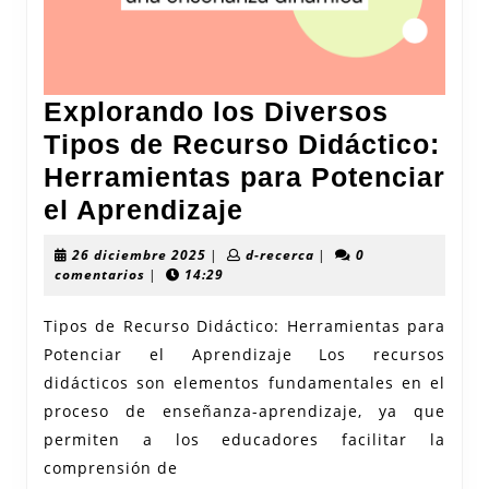
Explorando los Diversos
Tipos de Recurso Didáctico:
Herramientas para Potenciar
Explorando
el Aprendizaje
los
26
d-
26 diciembre 2025
|
d-recerca
|
0
Diversos
diciembre
recerca
comentarios
|
14:29
2025
Tipos
Tipos de Recurso Didáctico: Herramientas para
de
Potenciar el Aprendizaje Los recursos
Recurso
didácticos son elementos fundamentales en el
Didáctico:
proceso de enseñanza-aprendizaje, ya que
Herramientas
permiten a los educadores facilitar la
para
comprensión de