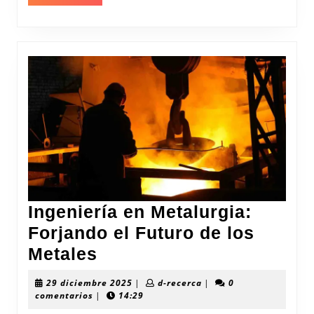
MÁS
avance
científico
Ingeniería en Metalurgia:
Forjando el Futuro de los
Ingeniería
Metales
en
29
d-
29 diciembre 2025
|
d-recerca
|
0
Metalurgia:
diciembre
recerca
comentarios
|
14:29
2025