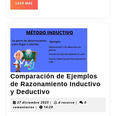
LEER
LEER MÁS
MÁS
Comparación de Ejemplos
de Razonamiento Inductivo
Comparación
y Deductivo
de
27
d-
27 diciembre 2025
|
d-recerca
|
0
Ejemplos
diciembre
recerca
comentarios
|
14:29
2025
de