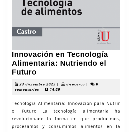
Innovación en Tecnología
Alimentaria: Nutriendo el
Innovación
Futuro
en
23
d-
23 diciembre 2025
|
d-recerca
|
0
Tecnología
diciembre
recerca
comentarios
|
14:29
2025
Alimentaria:
Tecnología Alimentaria: Innovación para Nutrir
Nutriendo
el Futuro La tecnología alimentaria ha
el
revolucionado la forma en que producimos,
Futuro
procesamos y consumimos alimentos en la