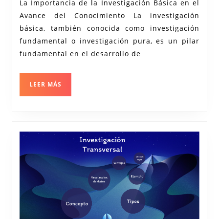
La Importancia de la Investigación Básica en el
Investigación
Avance del Conocimiento La investigación
Básica
básica, también conocida como investigación
en
fundamental o investigación pura, es un pilar
el
fundamental en el desarrollo de
Avance
del
LEER
LEER MÁS
MÁS
Conocimiento
Científico