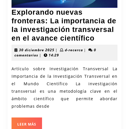
Explorando nuevas
fronteras: La importancia de
la investigación transversal
Exploran
en el avance científico
nuevas
30
d-
30 diciembre 2025
|
d-recerca
|
0
fronteras
diciembre
recerca
comentarios
|
14:29
2025
La
Artículo sobre Investigación Transversal La
importan
Importancia de la Investigación Transversal en
de
el Mundo Científico La investigación
la
transversal es una metodología clave en el
investiga
ámbito científico que permite abordar
transvers
problemas desde
en
el
LEER
LEER MÁS