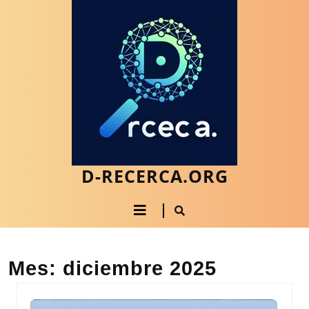
Saltar
al
contenido
Saltar
al
contenido
D-RECERCA.ORG
Botón
de
apertura
Mes:
diciembre 2025