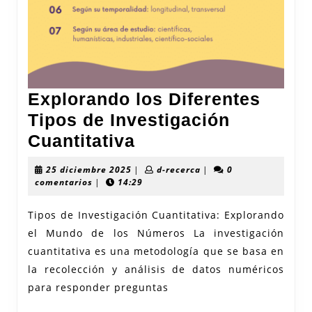
Explorando los Diferentes
Tipos de Investigación
Explorando
Cuantitativa
los
25
d-
25 diciembre 2025
|
d-recerca
|
0
Diferentes
diciembre
recerca
comentarios
|
14:29
2025
Tipos
Tipos de Investigación Cuantitativa: Explorando
de
el Mundo de los Números La investigación
Investigación
cuantitativa es una metodología que se basa en
Cuantitativa
la recolección y análisis de datos numéricos
para responder preguntas