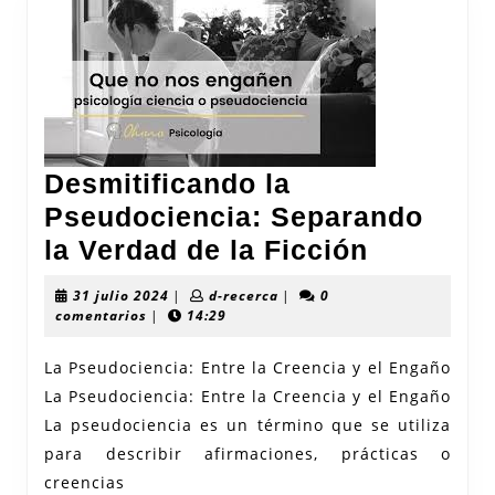
Desmitificando la
Pseudociencia: Separando
Desmitif
la Verdad de la Ficción
la
31
d-
31 julio 2024
|
d-recerca
|
0
Pseudoci
julio
recerca
comentarios
|
14:29
2024
Separan
La Pseudociencia: Entre la Creencia y el Engaño
la
La Pseudociencia: Entre la Creencia y el Engaño
Verdad
La pseudociencia es un término que se utiliza
de
para describir afirmaciones, prácticas o
la
creencias