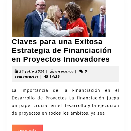
Claves para una Exitosa
Estrategia de Financiación
Clave
en Proyectos Innovadores
para
24
d-
24 julio 2024
|
d-recerca
|
0
una
julio
recerca
comentarios
|
14:29
2024
Exito
La Importancia de la Financiación en el
Estra
Desarrollo de Proyectos La financiación juega
de
un papel crucial en el desarrollo y la ejecución
Finan
de proyectos en todos los ámbitos, ya sea
en
Proye