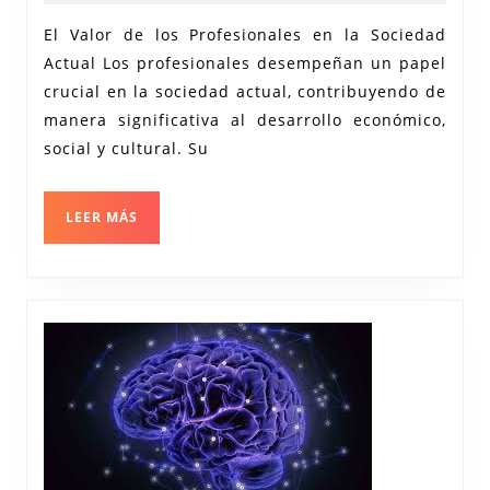
2024
de
El Valor de los Profesionales en la Sociedad
los
Actual Los profesionales desempeñan un papel
Profesionales
crucial en la sociedad actual, contribuyendo de
en
manera significativa al desarrollo económico,
la
social y cultural. Su
Sociedad
Actual
LEER
LEER MÁS
MÁS