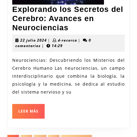
Explorando los Secretos del
Cerebro: Avances en
Explorando
Neurociencias
los
22
d-
22 julio 2024
|
d-recerca
|
0
Secretos
julio
recerca
comentarios
|
14:29
2024
del
Neurociencias: Descubriendo los Misterios del
Cerebro:
Cerebro Humano Las neurociencias, un campo
Avances
interdisciplinario que combina la biología, la
en
psicología y la medicina, se dedica al estudio
Neurociencias
del sistema nervioso y su
LEER
LEER MÁS
MÁS