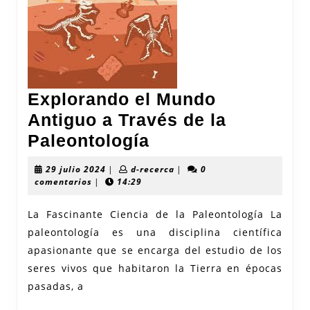
Explorando el Mundo
Antiguo a Través de la
Explorando
Paleontología
el
29
d-
29 julio 2024
|
d-recerca
|
0
Mundo
julio
recerca
comentarios
|
14:29
2024
Antiguo
La Fascinante Ciencia de la Paleontología La
a
paleontología es una disciplina científica
Través
apasionante que se encarga del estudio de los
de
seres vivos que habitaron la Tierra en épocas
la
pasadas, a
Paleontología