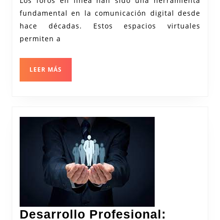
Los foros en línea han sido una herramienta
Foros
fundamental en la comunicación digital desde
en
hace décadas. Estos espacios virtuales
la
permiten a
Comunica
Digital
LEER
LEER MÁS
MÁS
Desarrollo Profesional: