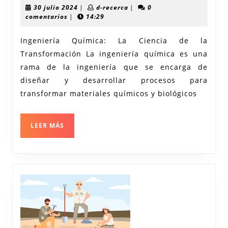
y
30
d-
30 julio 2024
|
d-recerca
|
0
Desafío
julio
recerca
comentarios
|
14:29
2024
en
Ingeniería Química: La Ciencia de la
la
Transformación La ingeniería química es una
Ingenie
rama de la ingeniería que se encarga de
Químic
diseñar y desarrollar procesos para
Transf
transformar materiales químicos y biológicos
la
Ciencia
LEER
LEER MÁS
MÁS
en
Soluci
Innova