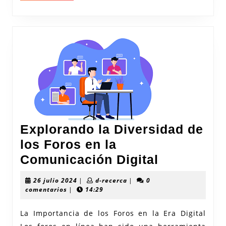
Explorando la Diversidad de
los Foros en la
Explorand
Comunicación Digital
la
26
d-
26 julio 2024
|
d-recerca
|
0
Diversida
julio
recerca
comentarios
|
14:29
2024
de
La Importancia de los Foros en la Era Digital
los