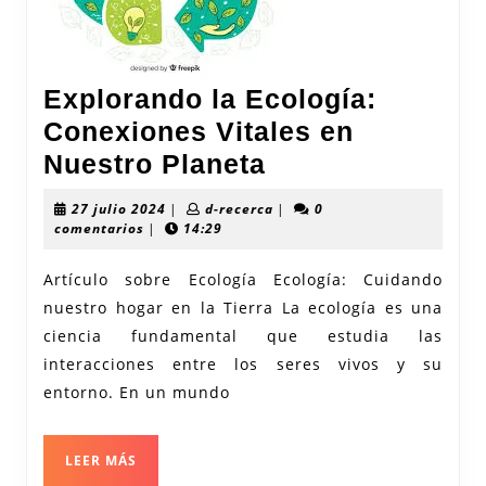
Explorando la Ecología:
Conexiones Vitales en
Explorando
Nuestro Planeta
la
27
d-
27 julio 2024
|
d-recerca
|
0
Ecología:
julio
recerca
comentarios
|
14:29
2024
Conexiones
Artículo sobre Ecología Ecología: Cuidando
Vitales
nuestro hogar en la Tierra La ecología es una
en
ciencia fundamental que estudia las
Nuestro
interacciones entre los seres vivos y su
Planeta
entorno. En un mundo
LEER
LEER MÁS
MÁS