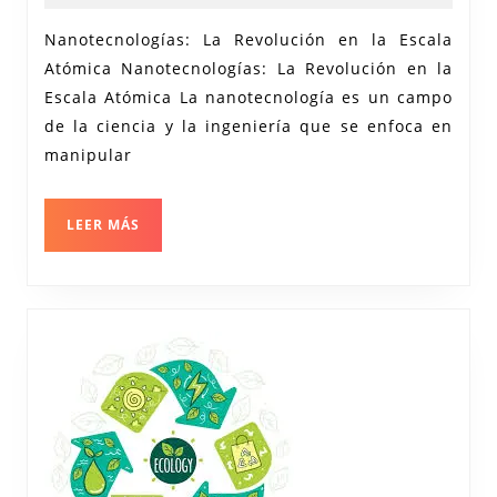
2024
de
Nanotecnologías: La Revolución en la Escala
las
Atómica Nanotecnologías: La Revolución en la
Nanot
Escala Atómica La nanotecnología es un campo
Un
de la ciencia y la ingeniería que se enfoca en
Mund
manipular
en
Escal
LEER
LEER MÁS
MÁS
Atómi