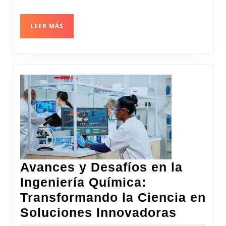
Ficción
LEER
LEER MÁS
MÁS
Avances y Desafíos en la
Ingeniería Química:
Transformando la Ciencia en
Avance
Soluciones Innovadoras