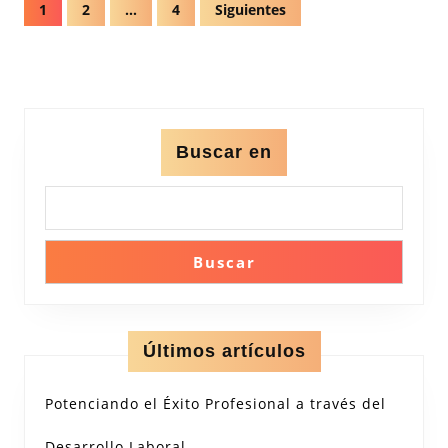
Navegación
1
2
…
4
Siguientes
de
entradas
Buscar en
Buscar
Últimos artículos
Potenciando el Éxito Profesional a través del
Desarrollo Laboral