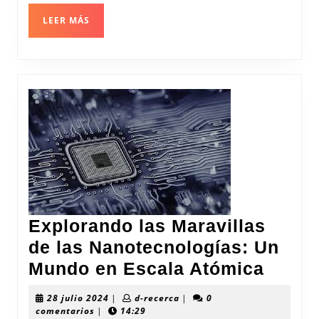
LEER
LEER MÁS
MÁS
Explorando las Maravillas
de las Nanotecnologías: Un
Explo
Mundo en Escala Atómica
las
28
d-
28 julio 2024
|
d-recerca
|
0
Marav
julio
recerca
comentarios
|
14:29