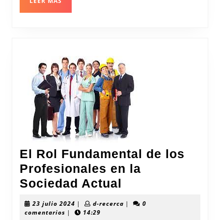
LEER
LEER MÁS
Innov
MÁS
El Rol Fundamental de los
Profesionales en la
El
Sociedad Actual
Rol
23
d-
23 julio 2024
|
d-recerca
|
0
Fundamental
julio
recerca
comentarios
|
14:29