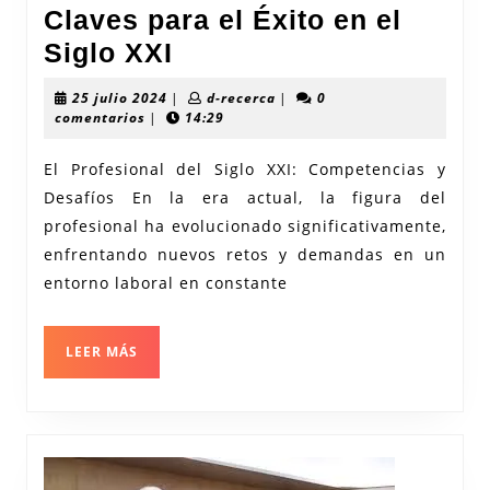
Claves para el Éxito en el
Desarrollo
Siglo XXI
Profesional:
25
d-
25 julio 2024
|
d-recerca
|
0
Claves
julio
recerca
comentarios
|
14:29
2024
para
El Profesional del Siglo XXI: Competencias y
el
Desafíos En la era actual, la figura del
Éxito
profesional ha evolucionado significativamente,
en
enfrentando nuevos retos y demandas en un
el
entorno laboral en constante
Siglo
XXI
LEER
LEER MÁS
MÁS