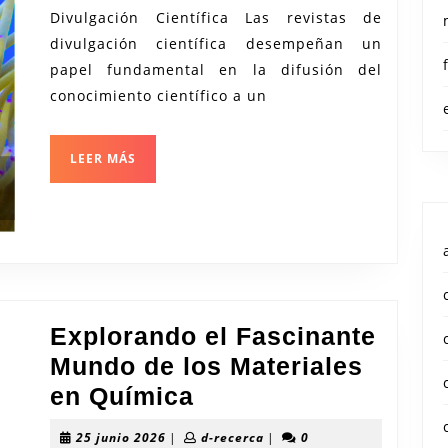
Ciencia:
Divulgación Científica Las revistas de
Revista
divulgación científica desempeñan un
de
papel fundamental en la difusión del
Divulgac
conocimiento científico a un
Científic
LEER
LEER MÁS
MÁS
Explorando el Fascinante
Mundo de los Materiales
Explorando
en Química
el
25
d-
25 junio 2026
|
d-recerca
|
0