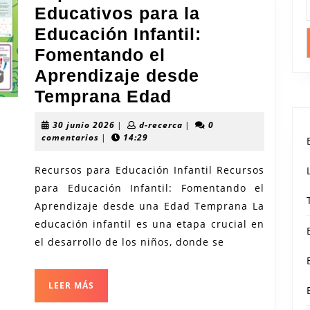
Educativos para la
Educación Infantil:
Fomentando el
Aprendizaje desde
Explorando
Temprana Edad
Recursos
30
d-
30 junio 2026
|
d-recerca
|
0
Educativos
junio
recerca
comentarios
|
14:29
2026
para
Recursos para Educación Infantil Recursos
la
para Educación Infantil: Fomentando el
Educación
Aprendizaje desde una Edad Temprana La
Infantil:
educación infantil es una etapa crucial en
Fomentando
el desarrollo de los niños, donde se
el
Aprendizaje
LEER
LEER MÁS
MÁS
desde