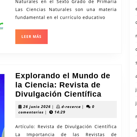
Naturales en el Sexto Grado de Primaria
6to
Las Ciencias Naturales son una materia
de
fundamental en el currículo educativo
Primaria
LEER
LEER MÁS
MÁS
Explorando el Mundo de
la Ciencia: Revista de
Explora
Divulgación Científica
el
26
d-
26 junio 2026
|
d-recerca
|
0
Mundo
junio
recerca
comentarios
|
14:29
2026
de
Artículo: Revista de Divulgación Científica
la
La Importancia de las Revistas de