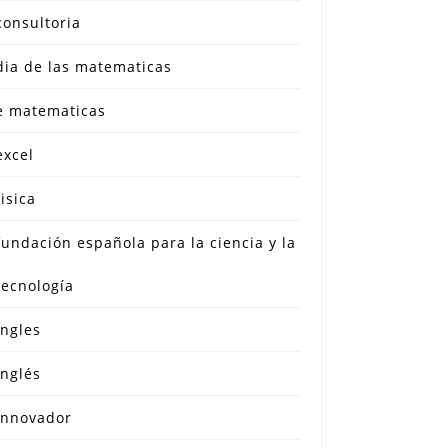
consultoria
dia de las matematicas
e matematicas
excel
fisica
fundación española para la ciencia y la
tecnología
ingles
inglés
innovador