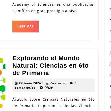
PNAS
Academy of Sciences, es una publicación
como
científica de gran prestigio a nivel
Referente
Internacional
LEER
LEER MÁS
MÁS
Explorando el Mundo
Natural: Ciencias en 6to
Explorando
de Primaria
el
27
d-
27 junio 2026
|
d-recerca
|
0
Mundo
junio
recerca
comentarios
|
14:29
2026
Natural:
Artículo sobre Ciencias Naturales en 6to
Ciencias
de Primaria Importancia de las Ciencias
en