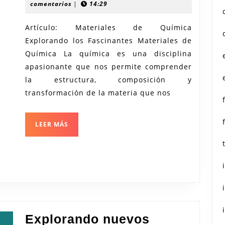
Fascinante
junio
recerca
comentarios
|
14:29
2026
Mundo
Artículo: Materiales de Química
de
Explorando los Fascinantes Materiales de
los
Química La química es una disciplina
Materiales
apasionante que nos permite comprender
en
la estructura, composición y
Química
transformación de la materia que nos
LEER
LEER MÁS
MÁS
Explorando nuevos