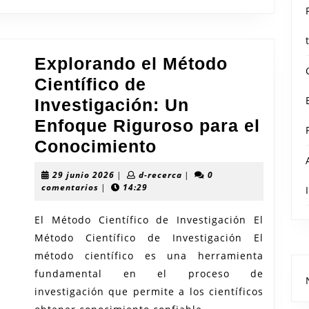
Temprana
Edad
Explorando el Método
Científico de
Investigación: Un
Enfoque Riguroso para el
Explorando
Conocimiento
el
29
d-
29 junio 2026
|
d-recerca
|
0
Método
junio
recerca
comentarios
|
14:29
2026
Científico
El Método Científico de Investigación El
de
Método Científico de Investigación El
Investigación:
método científico es una herramienta
Un
fundamental en el proceso de
Enfoque
investigación que permite a los científicos