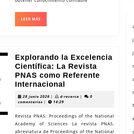
Riguroso
obtener conocimiento confiable
para
el
LEER
LEER MÁS
MÁS
Conocimiento
Explorando la Excelencia
Científica: La Revista
PNAS como Referente
Explorando
Internacional
la
28
d-
28 junio 2026
|
d-recerca
|
0
Excelencia
junio
recerca
comentarios
|
14:29
2026
Científica:
Revista PNAS: Proceedings of the National
La
Academy of Sciences La revista PNAS,
Revista
abreviatura de Proceedings of the National