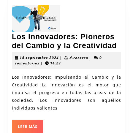
Los Innovadores: Pioneros
Los
del Cambio y la Creatividad
Inno
14
d-
14 septiembre 2024
|
d-recerca
|
0
Pio
septiembre
recerca
comentarios
|
14:29
2024
del
Los Innovadores: Impulsando el Cambio y la
Cam
Creatividad La innovación es el motor que
y
impulsa el progreso en todas las áreas de la
la
sociedad. Los innovadores son aquellos
Crea
individuos valientes
LEER
LEER MÁS
MÁS