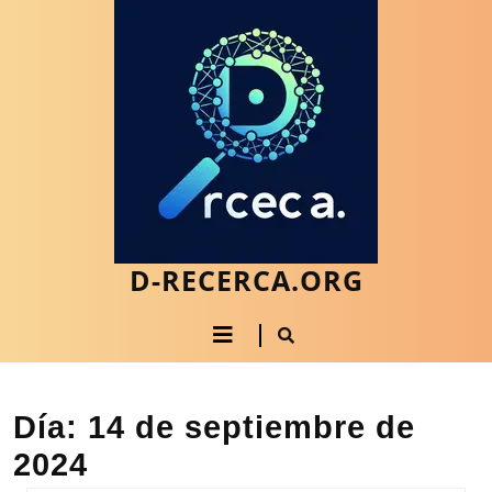
Saltar
al
contenido
Saltar
al
contenido
D-RECERCA.ORG
Botón
de
apertura
Día:
14 de septiembre de
2024