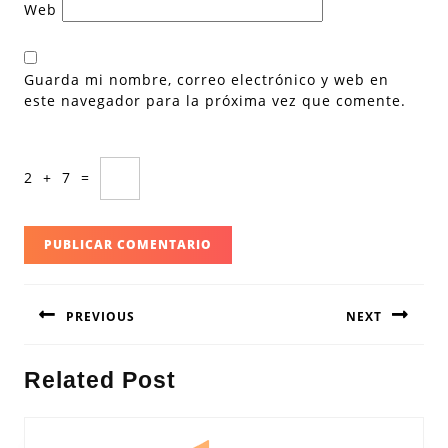
Web
Guarda mi nombre, correo electrónico y web en
este navegador para la próxima vez que comente.
2
+
7
=
Navegación
PREVIOUS
NEXT
de
entradas
Entrada
Siguiente
Related Post
anterior:
entrada: