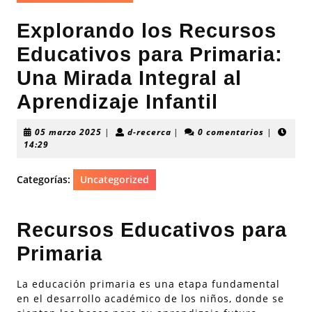
Explorando los Recursos
Educativos para Primaria:
Una Mirada Integral al
Aprendizaje Infantil
05
d-
05 marzo 2025
|
d-recerca
|
0 comentarios
|
marzo
recerca
14:29
2025
Categorías:
Uncategorized
Recursos Educativos para
Primaria
La educación primaria es una etapa fundamental
en el desarrollo académico de los niños, donde se