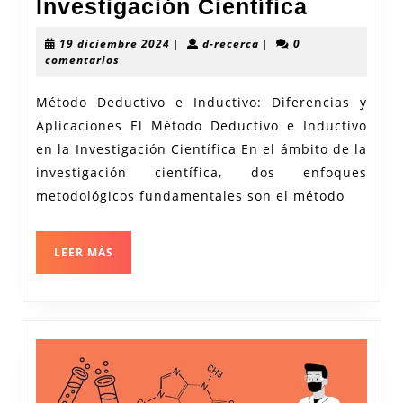
Compar
Investigación Científica
y
19
d-
19 diciembre 2024
|
d-recerca
|
0
Aplicac
diciembre
recerca
comentarios
2024
del
Método Deductivo e Inductivo: Diferencias y
Método
Aplicaciones El Método Deductivo e Inductivo
Deducti
en la Investigación Científica En el ámbito de la
e
investigación científica, dos enfoques
Inductiv
metodológicos fundamentales son el método
en
la
LEER
LEER MÁS
MÁS
Investig
Científi