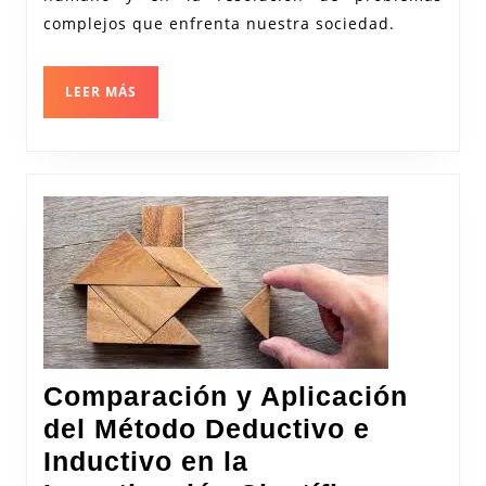
en
complejos que enfrenta nuestra sociedad.
la
Sociedad
LEER
LEER MÁS
Actual
MÁS
Comparación y Aplicación
del Método Deductivo e
Inductivo en la