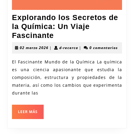
Explorando los Secretos de
la Química: Un Viaje
Explorando
Fascinante
los
02
d-
02 marzo 2026
|
d-recerca
|
0 comentarios
Secretos
marzo
recerca
2026
de
El Fascinante Mundo de la Química La química
es una ciencia apasionante que estudia la
la
composición, estructura y propiedades de la
Química:
materia, así como los cambios que experimenta
Un
durante las
Viaje
Fascinante
LEER
LEER MÁS
MÁS