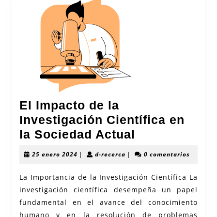
El Impacto de la
Investigación Científica en
El
la Sociedad Actual
Impacto
25
d-
25 enero 2024
|
d-recerca
|
0 comentarios
de
enero
recerca
2024
la
La Importancia de la Investigación Científica La
investigación científica desempeña un papel
Investigació
fundamental en el avance del conocimiento
Científica
humano y en la resolución de problemas