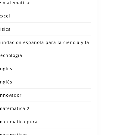
e matematicas
excel
fisica
fundación española para la ciencia y la
tecnología
ingles
inglés
innovador
matematica 2
matematica pura
matematicas