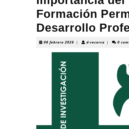
Importancia del
Formación Perm
Desarrollo Prof
08
d-
08 febrero 2026
|
d-recerca
|
0 com
febrero
recerca
2026