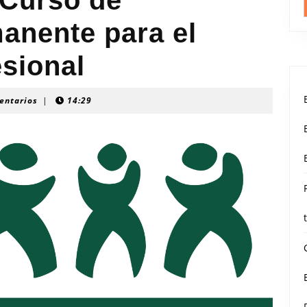
 Curso de
anente para el
esional
entarios
|
14:29