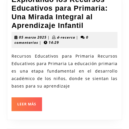
Educativos para Primaria:
Una Mirada Integral al
Explorando
Aprendizaje Infantil
los
05
d-
05 marzo 2025
|
d-recerca
|
0
Recursos
marzo
recerca
comentarios
|
14:29
2025
Educativos
Recursos Educativos para Primaria Recursos
para
Educativos para Primaria La educación primaria
Primaria:
es una etapa fundamental en el desarrollo
Una
académico de los niños, donde se sientan las
Mirada
bases para su aprendizaje
Integral
al
LEER
LEER MÁS
MÁS
Aprendizaje
Infantil