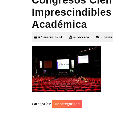
Congresos Cient
Imprescindibles
Académica
07
d-
07 marzo 2024
|
d-recerca
|
0 come
marzo
recerca
2024
Categorías:
Uncategorized