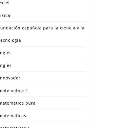
excel
fisica
fundación española para la ciencia y la
tecnología
ingles
inglés
innovador
matematica 2
matematica pura
matematicas