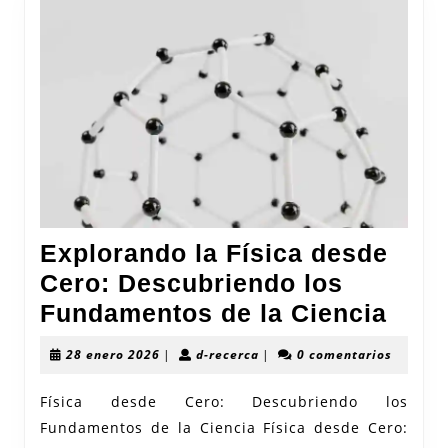
Explorando la Física desde
Cero: Descubriendo los
Expl
Fundamentos de la Ciencia
la
28
d-
28 enero 2026
|
d-recerca
|
0 comentarios
Físi
enero
recerca
2026
desd
Física desde Cero: Descubriendo los
Fundamentos de la Ciencia Física desde Cero:
Cero