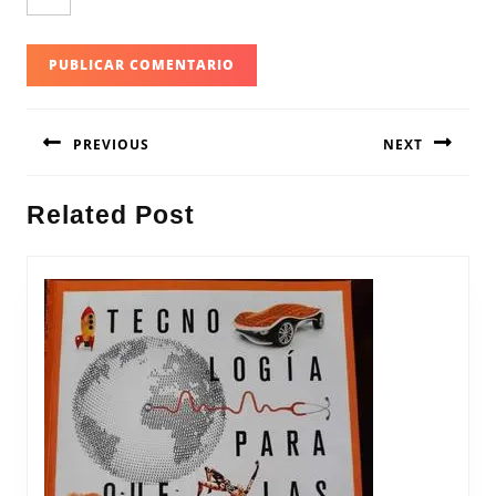
Navegación
PREVIOUS
NEXT
de
entradas
Entrada
Siguiente
Related Post
anterior:
entrada: