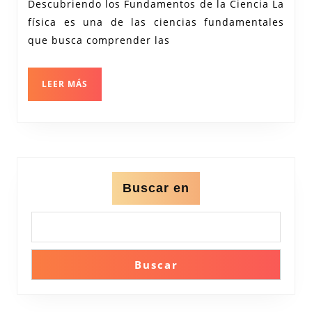
Descubriendo los Fundamentos de la Ciencia La
Desc
física es una de las ciencias fundamentales
los
que busca comprender las
Fun
de
LEER
LEER MÁS
la
MÁS
Cien
Buscar en
Buscar