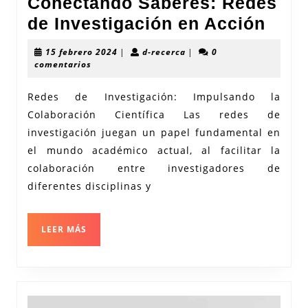
Conectando Saberes: Redes
Cone
de Investigación en Acción
Sabe
15
d-
15 febrero 2024
|
d-recerca
|
0
Red
febrero
recerca
comentarios
2024
de
Redes de Investigación: Impulsando la
Inve
Colaboración Científica Las redes de
en
investigación juegan un papel fundamental en
Acci
el mundo académico actual, al facilitar la
colaboración entre investigadores de
diferentes disciplinas y
LEER
LEER MÁS
MÁS