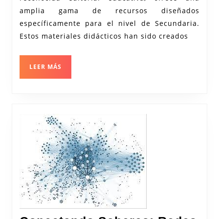
los
amplia gama de recursos diseñados
Recurso
específicamente para el nivel de Secundaria.
de
Estos materiales didácticos han sido creados
Edelvive
LEER
LEER MÁS
MÁS