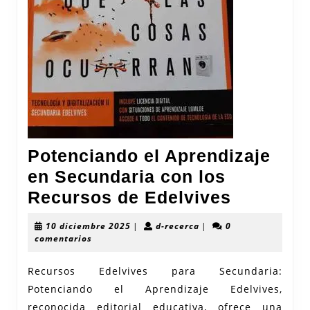
Potenciando el Aprendizaje
en Secundaria con los
Potenci
Recursos de Edelvives
el
10
d-
10 diciembre 2025
|
d-recerca
|
0
Aprendiz
diciembre
recerca
comentarios
2025
en
Recursos Edelvives para Secundaria:
Secunda
Potenciando el Aprendizaje Edelvives,
con
reconocida editorial educativa, ofrece una