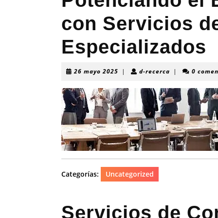
Potenciando el 
con Servicios d
Especializados
26
d-
26 mayo 2025
|
d-recerca
|
0 comen
mayo
recerca
2025
Categorías:
Uncategorized
Servicios de Con