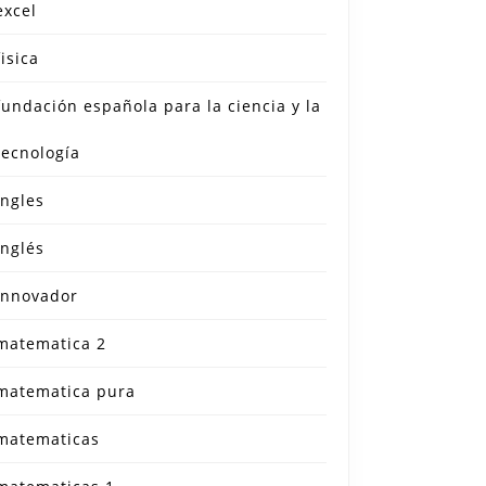
excel
fisica
fundación española para la ciencia y la
tecnología
ingles
inglés
innovador
matematica 2
matematica pura
matematicas