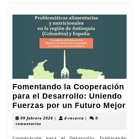
Fomentando la Cooperación
para el Desarrollo: Uniendo
Fo
Fuerzas por un Futuro Mejor
la
09
d-
09 febrero 2026
|
d-recerca
|
0
Co
febrero
recerca
comentarios
2026
par
Cooperación para el Desarrollo: Trabajando