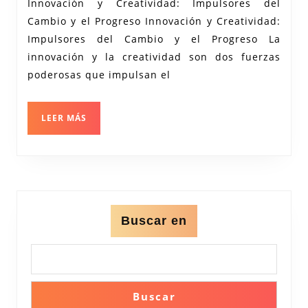
Innovación y Creatividad: Impulsores del
través
Cambio y el Progreso Innovación y Creatividad:
de
Impulsores del Cambio y el Progreso La
la
innovación y la creatividad son dos fuerzas
Innovación
poderosas que impulsan el
y
la
LEER
LEER MÁS
MÁS
Creatividad
Buscar en
Buscar