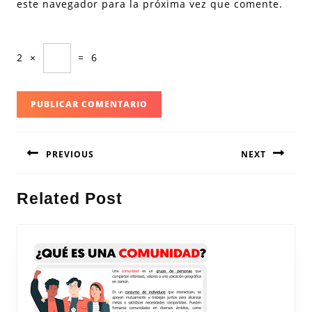
este navegador para la próxima vez que comente.
2
×
=
6
Navegación
PREVIOUS
NEXT
de
entradas
Entrada
Siguiente
Related Post
anterior:
entrada: