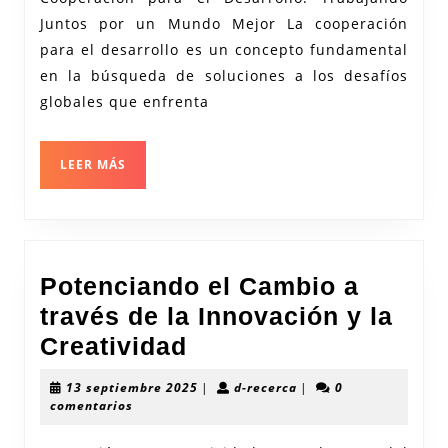
el
Juntos por un Mundo Mejor La cooperación
Des
para el desarrollo es un concepto fundamental
Un
en la búsqueda de soluciones a los desafíos
Fue
globales que enfrenta
por
un
LEER
LEER MÁS
MÁS
Fut
Mej
Potenciando el Cambio a
través de la Innovación y la
Potenciando
Creatividad
el
13
d-
13 septiembre 2025
|
d-recerca
|
0
Cambio
septiembre
recerca
comentarios
2025
a