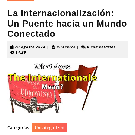
La Internacionalización:
Un Puente hacia un Mundo
Conectado
20
d-
20 agosto 2024
|
d-recerca
|
0 comentarios
|
agosto
recerca
14:29
2024
Categorías:
Uncategorized