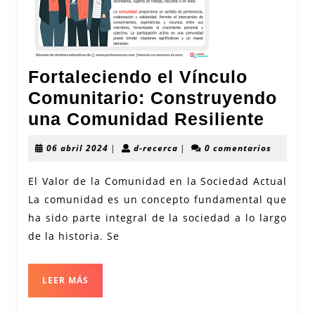
Fortaleciendo el Vínculo
Comunitario: Construyendo
Forta
una Comunidad Resiliente
el
06
d-
06 abril 2024
|
d-recerca
|
0 comentarios
Víncu
abril
recerca
2024
Comun
El Valor de la Comunidad en la Sociedad Actual
La comunidad es un concepto fundamental que
Cons
ha sido parte integral de la sociedad a lo largo
una
de la historia. Se
Comu
Resil
LEER
LEER MÁS
MÁS