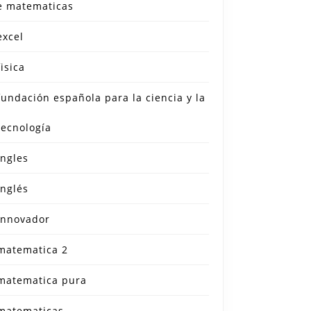
e matematicas
excel
fisica
fundación española para la ciencia y la
tecnología
ingles
inglés
innovador
matematica 2
matematica pura
matematicas