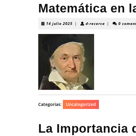
Matemática en la
14
d-
14 julio 2025
|
d-recerca
|
0 comen
julio
recerca
2025
Categorías:
Uncategorized
La Importancia 