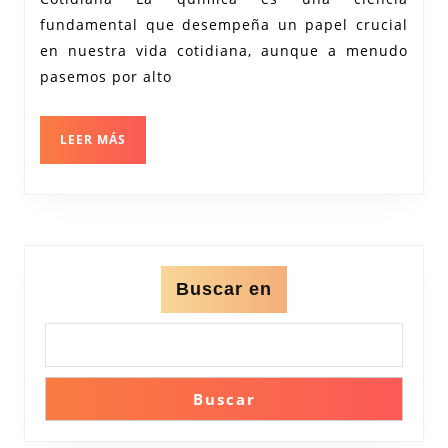
de
fundamental que desempeña un papel crucial
la
en nuestra vida cotidiana, aunque a menudo
Química:
pasemos por alto
Descubre
su
LEER
LEER MÁS
Impacto
MÁS
en
Nuestra
Realidad
Buscar en
Buscar