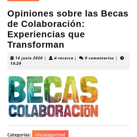
Opiniones sobre las Becas
de Colaboración:
Experiencias que
Transforman
14
d-
14 junio 2026
|
d-recerca
|
0 comentarios
|
junio
recerca
14:29
2026
Categorías:
Uncategorized