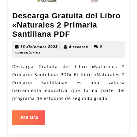
Descarga Gratuita del Libro
«Naturales 2 Primaria
Descarga
Santillana PDF
Gratuita
16
d-
16 diciembre 2025
|
d-recerca
|
0
del
diciembre
recerca
comentarios
2025
Libro
Descarga Gratuita del Libro «Naturales 2
«Naturales
Primaria Santillana PDF» El libro «Naturales 2
2
Primaria Santillana» es una valiosa
Primaria
herramienta educativa que forma parte del
Santillana
programa de estudios de segundo grado
PDF
LEER
LEER MÁS
MÁS