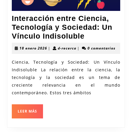
Interacción entre Ciencia,
Tecnología y Sociedad: Un
Interacción
Vínculo Indisoluble
entre
18
d-
18 enero 2026
|
d-recerca
|
0 comentarios
Ciencia,
enero
recerca
2026
Tecnología
Ciencia, Tecnología y Sociedad: Un Vínculo
Indisoluble La relación entre la ciencia, la
y
tecnología y la sociedad es un tema de
Sociedad:
creciente relevancia en el mundo
Un
contemporáneo. Estos tres ámbitos
Vínculo
Indisoluble
LEER
LEER MÁS
MÁS