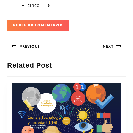
+
cinco
=
8
Navegación
PREVIOUS
NEXT
de
entradas
Entrada
Siguiente
Related Post
anterior:
entrada: