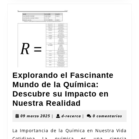
Explorando el Fascinante
Mundo de la Química:
Descubre su Impacto en
Explorando
Nuestra Realidad
el
09
d-
09 marzo 2025
|
d-recerca
|
0 comentarios
Fascinante
marzo
recerca
2025
Mundo
La Importancia de la Química en Nuestra Vida
Cotidiana La química es una ciencia