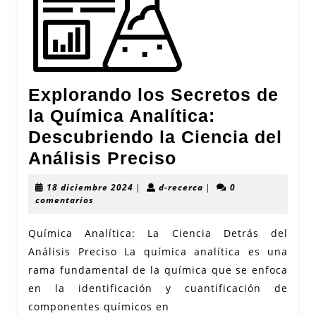
Explorando los Secretos de
la Química Analítica:
Descubriendo la Ciencia del
Explorando
Análisis Preciso
los
18
d-
18 diciembre 2024
|
d-recerca
|
0
Secretos
diciembre
recerca
comentarios
2024
de
Química Analítica: La Ciencia Detrás del
la
Análisis Preciso La química analítica es una
Química
rama fundamental de la química que se enfoca
Analítica:
en la identificación y cuantificación de
Descubriendo
componentes químicos en