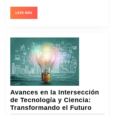
la
Ciencia
LEER
LEER MÁS
MÁS
del
Análisis
Preciso
Avances en la Intersección
de Tecnología y Ciencia:
Avanc
Transformando el Futuro