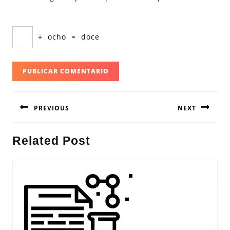
+
ocho
=
doce
Navegación
PREVIOUS
NEXT
de
entradas
Entrada
Siguiente
Related Post
anterior:
entrada: