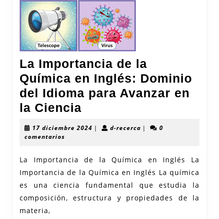
La Importancia de la
Química en Inglés: Dominio
del Idioma para Avanzar en
La
la Ciencia
Importancia
17
d-
17 diciembre 2024
|
d-recerca
|
0
de
diciembre
recerca
comentarios
2024
la
La Importancia de la Química en Inglés La
Química
Importancia de la Química en Inglés La química
en
es una ciencia fundamental que estudia la
Inglés:
composición, estructura y propiedades de la
Dominio
materia,