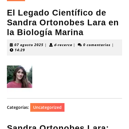
El Legado Científico de
Sandra Ortonobes Lara en
la Biología Marina
07
d-
07 agosto 2025
|
d-recerca
|
0 comentarios
|
agosto
recerca
14:29
2025
Categorías:
Uncategorized
Sandra Ortonobes Lara: