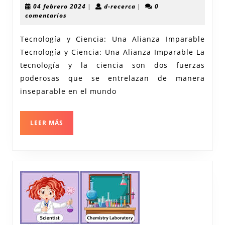
en
04
d-
04 febrero 2024
|
d-recerca
|
0
la
febrero
recerca
comentarios
2024
Inters
Tecnología y Ciencia: Una Alianza Imparable
de
Tecnología y Ciencia: Una Alianza Imparable La
Tecnol
tecnología y la ciencia son dos fuerzas
y
poderosas que se entrelazan de manera
Ciencia
inseparable en el mundo
Transf
el
LEER
LEER MÁS
MÁS
Futuro