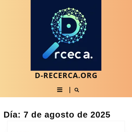
Saltar
al
contenido
Saltar
al
contenido
D-RECERCA.ORG
Botón
de
apertura
Día:
7 de agosto de 2025