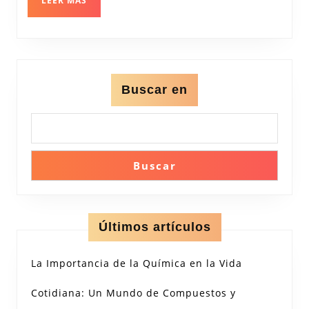
LEER MÁS
MÁS
Marina
Buscar en
Buscar
Últimos artículos
La Importancia de la Química en la Vida
Cotidiana: Un Mundo de Compuestos y