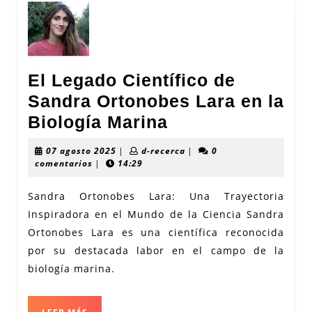
El Legado Científico de
Sandra Ortonobes Lara en la
El
Biología Marina
Legado
07
d-
07 agosto 2025
|
d-recerca
|
0
Científico
agosto
recerca
comentarios
|
14:29
2025
de
Sandra Ortonobes Lara: Una Trayectoria
Sandra
Inspiradora en el Mundo de la Ciencia Sandra
Ortonobes
Ortonobes Lara es una científica reconocida
Lara
por su destacada labor en el campo de la
en
biología marina.
la
Biología
LEER