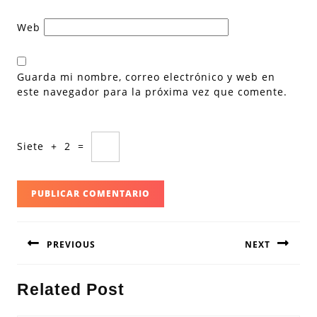
Web
Guarda mi nombre, correo electrónico y web en
este navegador para la próxima vez que comente.
Siete
+
2
=
Navegación
PREVIOUS
NEXT
de
entradas
Entrada
Siguiente
Related Post
anterior:
entrada: