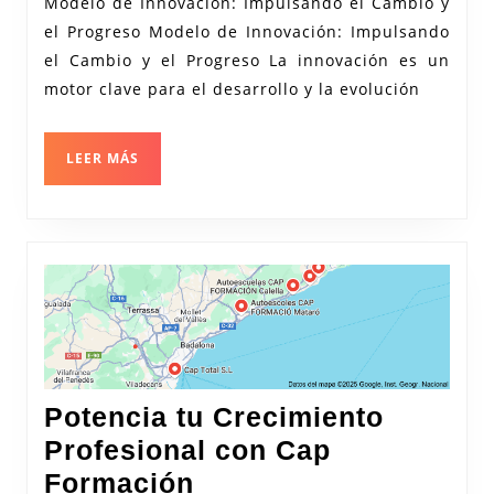
Impulsando
Modelo de Innovación: Impulsando el Cambio y
el Progreso Modelo de Innovación: Impulsando
el
el Cambio y el Progreso La innovación es un
Cambio
motor clave para el desarrollo y la evolución
y
el
LEER
LEER MÁS
Progreso
MÁS
Potencia tu Crecimiento
Profesional con Cap
Potencia
Formación