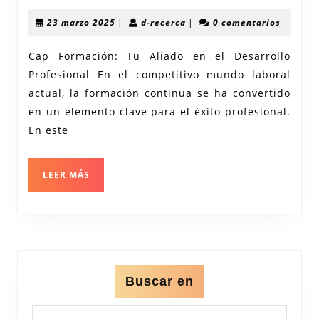
tu
23
d-
23 marzo 2025
|
d-recerca
|
0 comentarios
Crecimiento
marzo
recerca
2025
Profesional
Cap Formación: Tu Aliado en el Desarrollo
Profesional En el competitivo mundo laboral
con
actual, la formación continua se ha convertido
Cap
en un elemento clave para el éxito profesional.
Formación
En este
LEER
LEER MÁS
MÁS
Buscar en