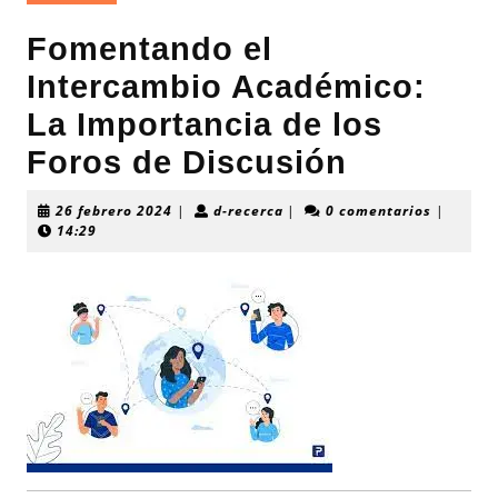
Fomentando el
Intercambio Académico:
La Importancia de los
Foros de Discusión
26
d-
26 febrero 2024
|
d-recerca
|
0 comentarios
|
febrero
recerca
14:29
2024