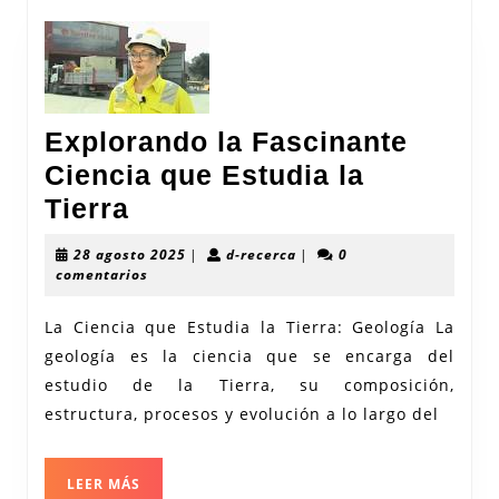
Explorando la Fascinante
Ciencia que Estudia la
Explorando
Tierra
la
28
d-
28 agosto 2025
|
d-recerca
|
0
Fascinante
agosto
recerca
comentarios
2025
Ciencia
La Ciencia que Estudia la Tierra: Geología La
que
geología es la ciencia que se encarga del
Estudia
estudio de la Tierra, su composición,
la
estructura, procesos y evolución a lo largo del
Tierra
LEER
LEER MÁS