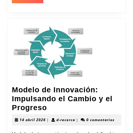
MÁS
Modelo de Innovación:
Impulsando el Cambio y el
Modelo
Progreso
de
14
d-
14 abril 2026
|
d-recerca
|
0 comentarios
Innovación:
abril
recerca
2026