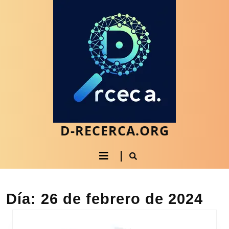
Saltar
al
contenido
Saltar
al
contenido
D-RECERCA.ORG
Botón
de
apertura
Día:
26 de febrero de 2024