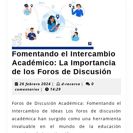
Fomentando el Intercambio
Académico: La Importancia
Fome
de los Foros de Discusión
el
26
d-
26 febrero 2024
|
d-recerca
|
0
Inter
febrero
recerca
comentarios
|
14:29
2024
Acad
Foros de Discusión Académica: Fomentando el
La
Intercambio de Ideas Los foros de discusión
Impor
académica han surgido como una herramienta
de
invaluable en el mundo de la educación