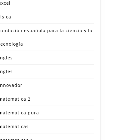
excel
fisica
fundación española para la ciencia y la
tecnología
ingles
inglés
innovador
matematica 2
matematica pura
matematicas