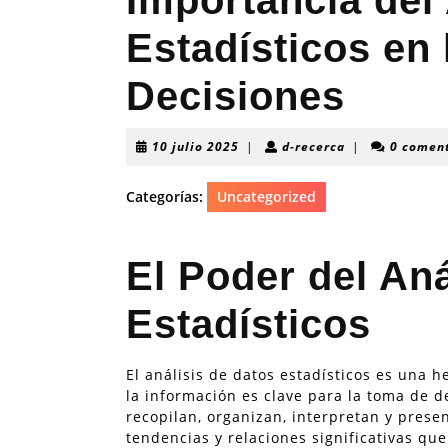
Importancia del
Estadísticos en
Decisiones
10
d-
10 julio 2025
|
d-recerca
|
0 comen
julio
recerca
2025
Categorías:
Uncategorized
El Poder del Aná
Estadísticos
El análisis de datos estadísticos es una
la información es clave para la toma de d
recopilan, organizan, interpretan y prese
tendencias y relaciones significativas 