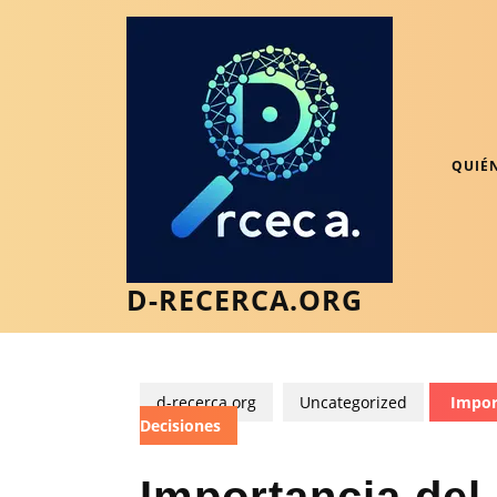
Saltar
al
contenido
Saltar
al
contenido
QUIÉ
D-RECERCA.ORG
d-recerca.org
Uncategorized
Import
Decisiones