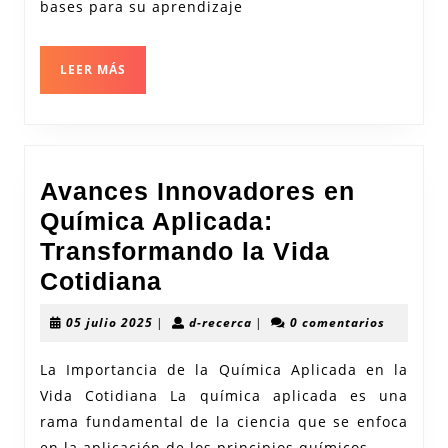
bases para su aprendizaje
Mirada
Integral
LEER
LEER MÁS
al
MÁS
Aprendizaje
Infantil
Avances Innovadores en
Química Aplicada:
Transformando la Vida
Avances
Cotidiana
Innovadores
05
d-
05 julio 2025
|
d-recerca
|
0 comentarios
en
julio
recerca
2025
Química
La Importancia de la Química Aplicada en la
Vida Cotidiana La química aplicada es una
Aplicada:
rama fundamental de la ciencia que se enfoca
Transformando
en la aplicación de los principios químicos