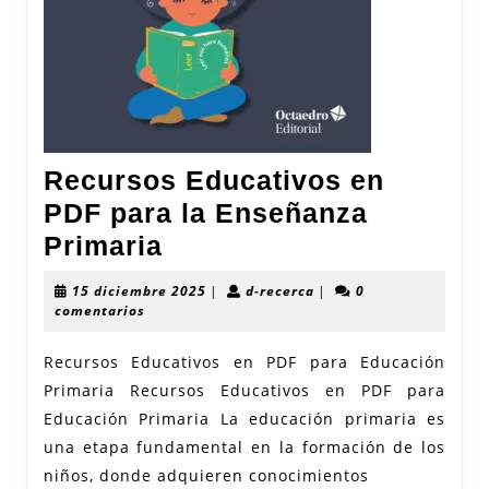
Recursos Educativos en
PDF para la Enseñanza
Recursos
Primaria
Educativos
15
d-
15 diciembre 2025
|
d-recerca
|
0
en
diciembre
recerca
comentarios
2025
PDF
Recursos Educativos en PDF para Educación
para
Primaria Recursos Educativos en PDF para
la
Educación Primaria La educación primaria es
Enseñanza
una etapa fundamental en la formación de los
Primaria
niños, donde adquieren conocimientos