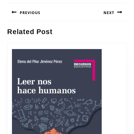
Navegación
PREVIOUS
NEXT
de
entradas
Entrada
Siguiente
Related Post
anterior:
entrada: