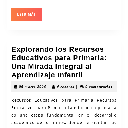
LEER
LEER MÁS
MÁS
Explorando los Recursos
Educativos para Primaria:
Una Mirada Integral al
Explorando
Aprendizaje Infantil
los
05
d-
05 marzo 2025
|
d-recerca
|
0 comentarios
Recursos
marzo
recerca
2025
Educativos
Recursos Educativos para Primaria Recursos
Educativos para Primaria La educación primaria
para
es una etapa fundamental en el desarrollo
Primaria:
académico de los niños, donde se sientan las
Una