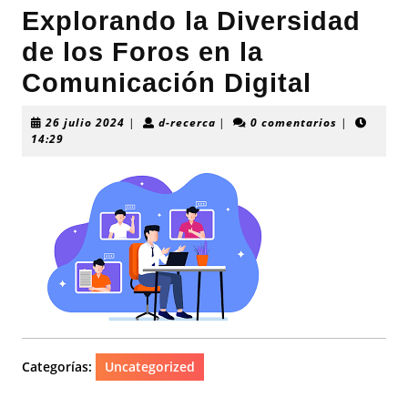
Explorando la Diversidad
de los Foros en la
Comunicación Digital
26
d-
26 julio 2024
|
d-recerca
|
0 comentarios
|
julio
recerca
14:29
2024
Categorías:
Uncategorized