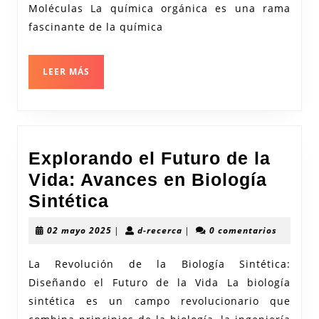
Moléculas La química orgánica es una rama
Libros
fascinante de la química
de
Química
LEER
LEER MÁS
Orgánica
MÁS
Explorando el Futuro de la
Vida: Avances en Biología
Explorando
Sintética
el
02
d-
02 mayo 2025
|
d-recerca
|
0 comentarios
Futuro
mayo
recerca
2025
de
La Revolución de la Biología Sintética:
Diseñando el Futuro de la Vida La biología
la
sintética es un campo revolucionario que
Vida: