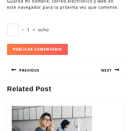
Guarda mi nombre, correo electrónico y web en
este navegador para la próxima vez que comente.
−
1
=
ocho
Navegación
PREVIOUS
NEXT
de
entradas
Entrada
Siguiente
Related Post
anterior:
entrada: