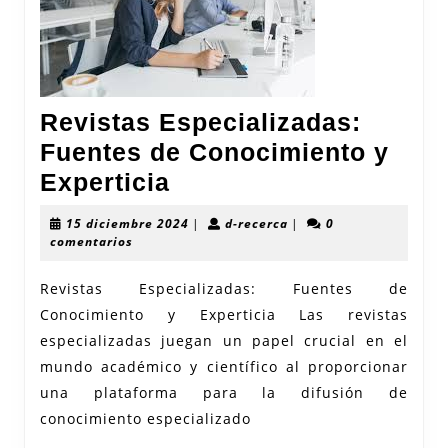
Revistas Especializadas:
Fuentes de Conocimiento y
Revistas
Experticia
Especializadas:
15
d-
15 diciembre 2024
|
d-recerca
|
0
Fuentes
diciembre
recerca
comentarios
2024
de
Revistas Especializadas: Fuentes de
Conocimiento
Conocimiento y Experticia Las revistas
y
especializadas juegan un papel crucial en el
Experticia
mundo académico y científico al proporcionar
una plataforma para la difusión de
conocimiento especializado