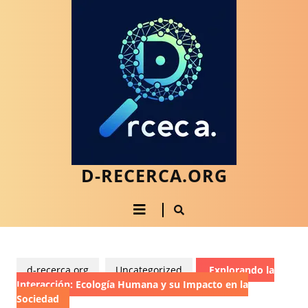
Saltar
al
contenido
Saltar
al
contenido
D-RECERCA.ORG
Botón
de
apertura
d-recerca.org
Uncategorized
Explorando la
Interacción: Ecología Humana y su Impacto en la
Sociedad