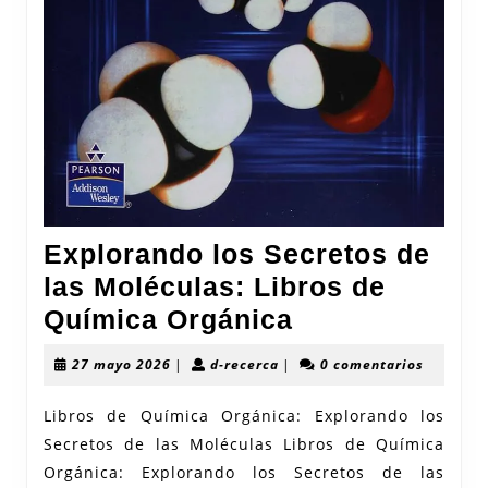
Explorando los Secretos de
las Moléculas: Libros de
Explorando
Química Orgánica
los
27
d-
27 mayo 2026
|
d-recerca
|
0 comentarios
Secretos
mayo
recerca
2026
de
Libros de Química Orgánica: Explorando los
Secretos de las Moléculas Libros de Química
las
Orgánica: Explorando los Secretos de las
Moléculas: