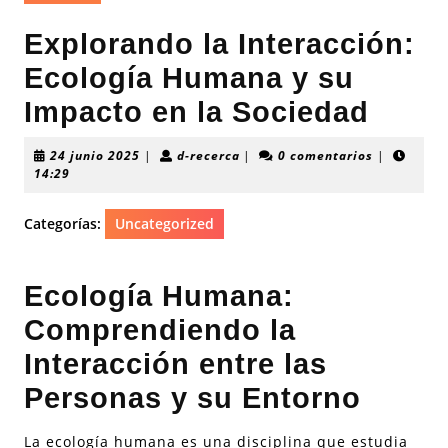
Explorando la Interacción:
Ecología Humana y su
Impacto en la Sociedad
24
d-
24 junio 2025
|
d-recerca
|
0 comentarios
|
junio
recerca
14:29
2025
Categorías:
Uncategorized
Ecología Humana:
Comprendiendo la
Interacción entre las
Personas y su Entorno
La ecología humana es una disciplina que estudia