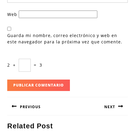
Web
Guarda mi nombre, correo electrónico y web en
este navegador para la próxima vez que comente.
2
+
=
3
Navegación
PREVIOUS
NEXT
de
entradas
Entrada
Siguiente
Related Post
anterior:
entrada: