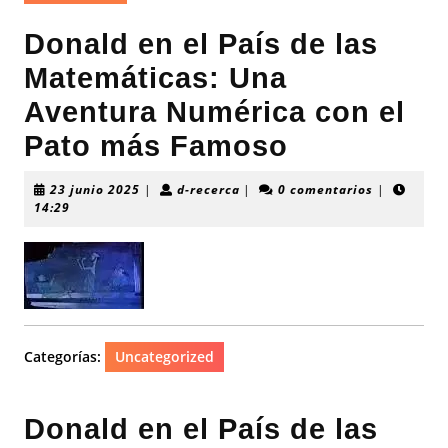
Donald en el País de las
Matemáticas: Una
Aventura Numérica con el
Pato más Famoso
23
d-
23 junio 2025
|
d-recerca
|
0 comentarios
|
junio
recerca
14:29
2025
Categorías:
Uncategorized
Donald en el País de las