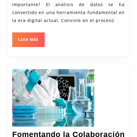
importante? El análisis de datos se ha
de
convertido en una herramienta fundamental en
Datos
la era digital actual. Consiste en el proceso
y
por
LEER
LEER MÁS
qué
MÁS
es
Import
Fomentando la Colaboración