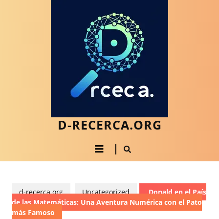
Saltar
al
contenido
Saltar
al
contenido
D-RECERCA.ORG
Botón
de
apertura
d-recerca.org
Uncategorized
Donald en el País
de las Matemáticas: Una Aventura Numérica con el Pato
más Famoso