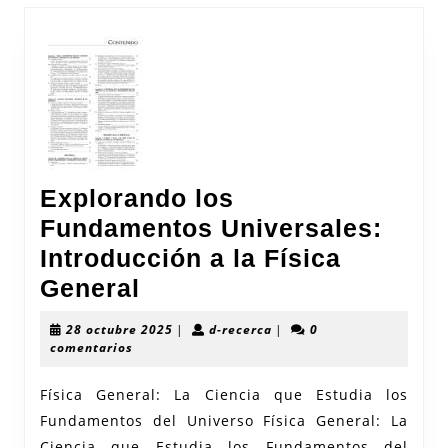
Explorando los
Fundamentos Universales:
Introducción a la Física
Explorando
General
los
28
d-
28 octubre 2025
|
d-recerca
|
0
Fundamentos
octubre
recerca
comentarios
2025
Universales:
Física General: La Ciencia que Estudia los
Introducción
Fundamentos del Universo Física General: La
a
Ciencia que Estudia los Fundamentos del