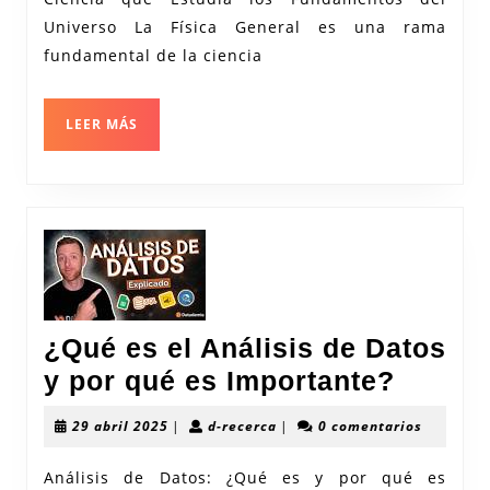
la
Universo La Física General es una rama
Física
fundamental de la ciencia
General
LEER
LEER MÁS
MÁS
¿Qué es el Análisis de Datos
¿Qué
y por qué es Importante?
es
29
d-
29 abril 2025
|
d-recerca
|
0 comentarios
el
abril
recerca
2025
Anális
Análisis de Datos: ¿Qué es y por qué es