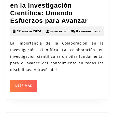
en la Investigación
Científica: Uniendo
Foment
Esfuerzos para Avanzar
la
02
d-
02 marzo 2024
|
d-recerca
|
0 comentarios
Colabor
marzo
recerca
2024
en
La Importancia de la Colaboración en la
Investigación Científica La colaboración en
la
investigación científica es un pilar fundamental
Investi
para el avance del conocimiento en todas las
Científi
disciplinas. A través del
Uniend
Esfuerz
LEER
LEER MÁS
para
MÁS
Avanzar