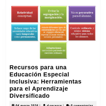
Recursos para una
Educación Especial
Inclusiva: Herramientas
para el Aprendizaje
Recursos
Diversificado
para
04
d-
04 marzo 2026
|
d-recerca
|
0 comentarios