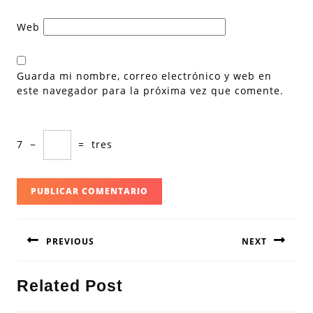
Web
Guarda mi nombre, correo electrónico y web en
este navegador para la próxima vez que comente.
7
−
=
tres
Navegación
PREVIOUS
NEXT
de
entradas
Entrada
Siguiente
Related Post
anterior:
entrada: