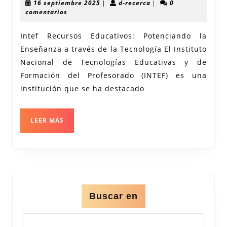
16
d-
16 septiembre 2025
|
d-recerca
|
0
Enseñanza
septiembre
recerca
comentarios
2025
con
Intef Recursos Educativos: Potenciando la
los
Enseñanza a través de la Tecnología El Instituto
Recursos
Nacional de Tecnologías Educativas y de
Educativo
Formación del Profesorado (INTEF) es una
de
institución que se ha destacado
INTEF
LEER
LEER MÁS
MÁS
Buscar en