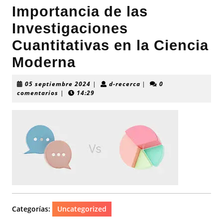
Importancia de las
Investigaciones
Cuantitativas en la Ciencia
Moderna
05
d-
05 septiembre 2024
|
d-recerca
|
0
septiembre
recerca
comentarios
|
14:29
2024
Categorías:
Uncategorized