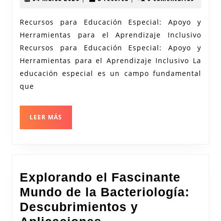
una
marzo
recerca
2026
Educación
Recursos para Educación Especial: Apoyo y
Herramientas para el Aprendizaje Inclusivo
Especial
Recursos para Educación Especial: Apoyo y
Inclusiva:
Herramientas para el Aprendizaje Inclusivo La
Herramientas
educación especial es un campo fundamental
para
que
el
Aprendizaje
LEER
LEER MÁS
Diversificado
MÁS
Explorando el Fascinante
Mundo de la Bacteriología:
Descubrimientos y