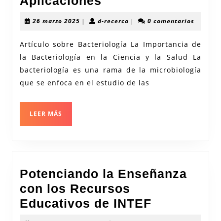
Explorando
Aplicaciones
el
26
d-
26 marzo 2025
|
d-recerca
|
0 comentarios
Fascinante
marzo
recerca
2025
Mundo
Artículo sobre Bacteriología La Importancia de
la Bacteriología en la Ciencia y la Salud La
de
bacteriología es una rama de la microbiología
la
que se enfoca en el estudio de las
Bacteriología:
Descubrimientos
LEER
LEER MÁS
y
MÁS
Aplicaciones
Potenciando la Enseñanza
con los Recursos
Potencian
Educativos de INTEF
la