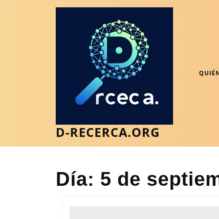
Saltar
al
contenido
Saltar
al
contenido
QUIÉ
D-RECERCA.ORG
Día:
5 de septie