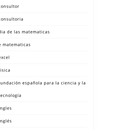
consultor
consultoria
dia de las matematicas
e matematicas
excel
fisica
fundación española para la ciencia y la
tecnología
ingles
inglés