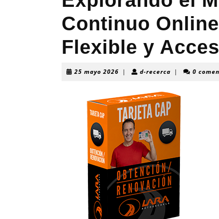
Explorando el 
Continuo Online
Flexible y Acces
25
d-
25 mayo 2026
|
d-recerca
|
0 comen
mayo
recerca
2026