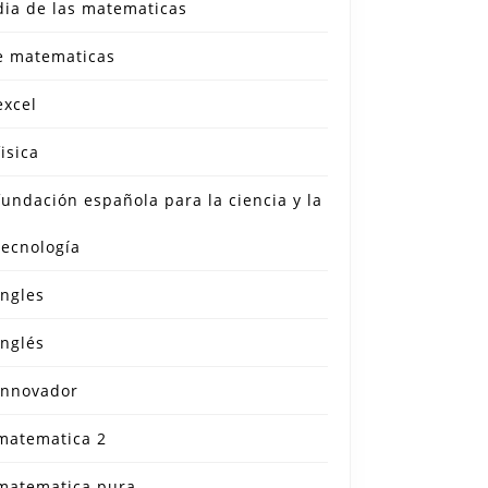
dia de las matematicas
e matematicas
excel
fisica
fundación española para la ciencia y la
tecnología
ingles
inglés
innovador
matematica 2
matematica pura