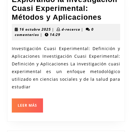
Cuasi Experimental:
Explora
Métodos y Aplicaciones
la
16
d-
16 octubre 2025
|
d-recerca
|
0
Investi
octubre
recerca
comentarios
|
14:29
2025
Cuasi
Investigación Cuasi Experimental: Definición y
Experim
Aplicaciones Investigación Cuasi Experimental:
Método
Definición y Aplicaciones La investigación cuasi
y
experimental es un enfoque metodológico
Aplicac
utilizado en ciencias sociales y de la salud para
estudiar
LEER
LEER MÁS
MÁS