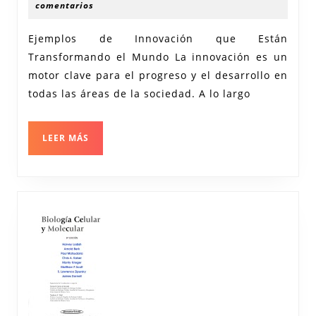
Inspiradores
septiembre
recerca
comentarios
2025
de
Ejemplos de Innovación que Están
Innovación
Transformando el Mundo La innovación es un
en
motor clave para el progreso y el desarrollo en
la
todas las áreas de la sociedad. A lo largo
Actualidad
LEER
LEER MÁS
MÁS