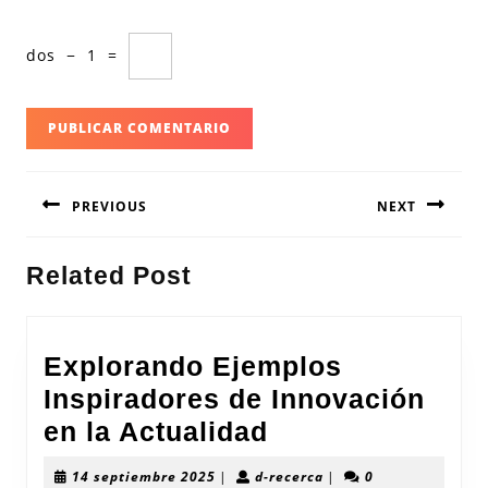
dos
−
1
=
Navegación
PREVIOUS
NEXT
de
entradas
Entrada
Siguiente
Related Post
anterior:
entrada:
Explorando Ejemplos
Inspiradores de Innovación
Explorando
en la Actualidad
Ejemplos
14
d-
14 septiembre 2025
|
d-recerca
|
0