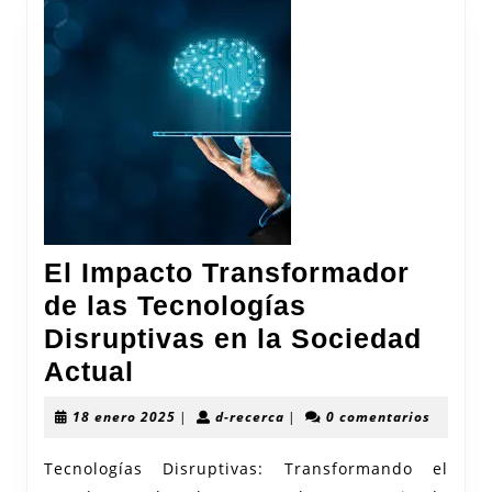
El Impacto Transformador
de las Tecnologías
Disruptivas en la Sociedad
El
Actual
Impacto
18
d-
18 enero 2025
|
d-recerca
|
0 comentarios
Transformador
enero
recerca
2025
de
Tecnologías Disruptivas: Transformando el