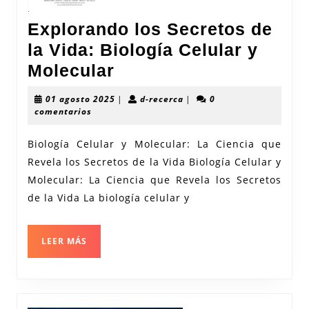
Explorando los Secretos de
la Vida: Biología Celular y
Explorando
Molecular
los
01
d-
01 agosto 2025
|
d-recerca
|
0
Secretos
agosto
recerca
comentarios
2025
de
Biología Celular y Molecular: La Ciencia que
la
Revela los Secretos de la Vida Biología Celular y
Vida:
Molecular: La Ciencia que Revela los Secretos
Biología
de la Vida La biología celular y
Celular
y
LEER
LEER MÁS
Molecular
MÁS