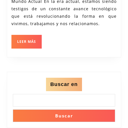
Mundo Actual En la era actual, estamos siendo
las
testigos de un constante avance tecnológico
Tecnologías
que está revolucionando la forma en que
Disruptivas
vivimos, trabajamos y nos relacionamos.
en
la
LEER
LEER MÁS
Sociedad
MÁS
Actual
Buscar en
Buscar