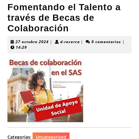
Fomentando el Talento a
través de Becas de
Colaboración
27
d-
27 octubre 2024
|
d-recerca
|
0 comentarios
|
octubre
recerca
14:29
2024
Categorías:
Uncategorized