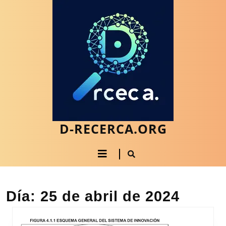
Saltar
al
contenido
Saltar
al
contenido
D-RECERCA.ORG
Botón
de
apertura
Día:
25 de abril de 2024