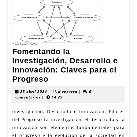
Fomentando la
Investigación, Desarrollo e
Innovación: Claves para el
Fomentando
Progreso
la
25
d-
25 abril 2024
|
d-recerca
|
0
Investigación,
abril
recerca
comentarios
|
14:29
2024
Desarrollo
Investigación, Desarrollo e Innovación: Pilares
e
del Progreso La investigación, el desarrollo y la
Innovación:
innovación son elementos fundamentales para
Claves
el progreso y la evolución de la sociedad en