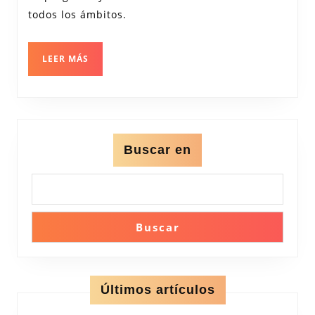
para
todos los ámbitos.
el
Progreso
LEER
LEER MÁS
MÁS
Buscar en
Buscar
Últimos artículos