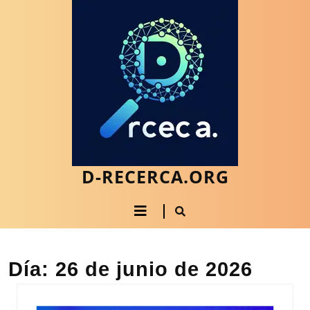
Saltar
al
contenido
Saltar
al
contenido
D-RECERCA.ORG
Botón
de
apertura
Día:
26 de junio de 2026