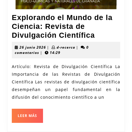
Explorando el Mundo de la
Ciencia: Revista de
Exploran
Divulgación Científica
el
26
d-
26 junio 2026
|
d-recerca
|
0
Mundo
junio
recerca
comentarios
|
14:29
2026
de
Artículo: Revista de Divulgación Científica La
la
Importancia de las Revistas de Divulgación
Ciencia:
Científica Las revistas de divulgación científica
Revista
desempeñan un papel fundamental en la
de
difusión del conocimiento científico a un
Divulgaci
Científica
LEER
LEER MÁS
MÁS