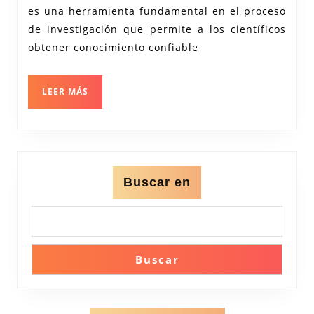
Investigación:
es una herramienta fundamental en el proceso
Un
de investigación que permite a los científicos
Enfoque
obtener conocimiento confiable
Riguroso
para
LEER
LEER MÁS
MÁS
el
Conocimiento
Buscar en
Buscar