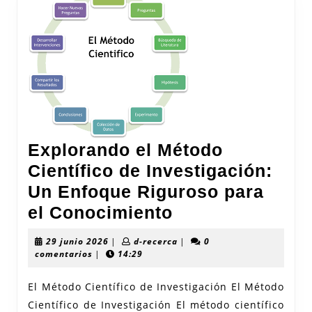
Explorando el Método
Científico de Investigación:
Un Enfoque Riguroso para
Explorando
el Conocimiento
el
29
d-
29 junio 2026
|
d-recerca
|
0
Método
junio
recerca
comentarios
|
14:29
2026
Científico
El Método Científico de Investigación El Método
de
Científico de Investigación El método científico