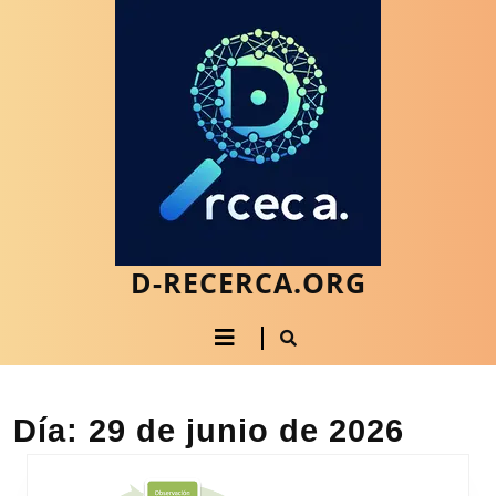
Saltar
al
contenido
Saltar
al
contenido
D-RECERCA.ORG
Botón
de
apertura
Día:
29 de junio de 2026