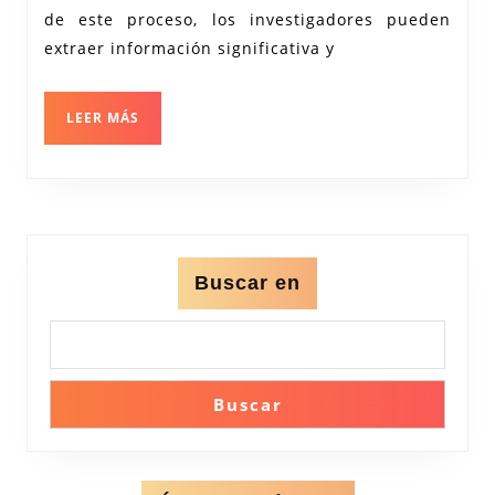
de este proceso, los investigadores pueden
Datos
extraer información significativa y
en
una
LEER
LEER MÁS
Investig
MÁS
Científi
Buscar en
Buscar