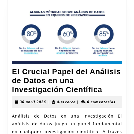
El Crucial Papel del Análisis
de Datos en una
El
Investigación Científica
Crucial
30
d-
30 abril 2026
|
d-recerca
|
0 comentarios
Papel
abril
recerca
2026
del
Análisis de Datos en una Investigación El
análisis de datos juega un papel fundamental
Análisis
en cualquier investigación científica. A través
de