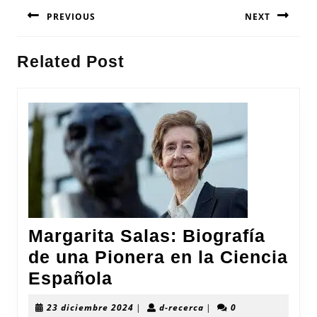
Navegación
PREVIOUS
NEXT
de
entradas
Entrada
Siguiente
Related Post
anterior:
entrada:
Margarita Salas: Biografía
de una Pionera en la Ciencia
Margarita
Española
Salas:
23
d-
23 diciembre 2024
|
d-recerca
|
0