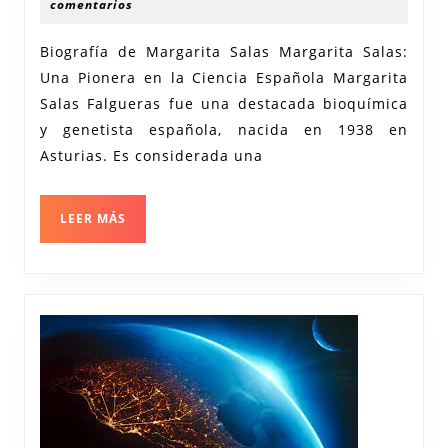
Biografía
diciembre
recerca
comentarios
2024
de
Biografía de Margarita Salas Margarita Salas:
una
Una Pionera en la Ciencia Española Margarita
Pionera
Salas Falgueras fue una destacada bioquímica
en
y genetista española, nacida en 1938 en
la
Asturias. Es considerada una
Ciencia
Española
LEER
LEER MÁS
MÁS