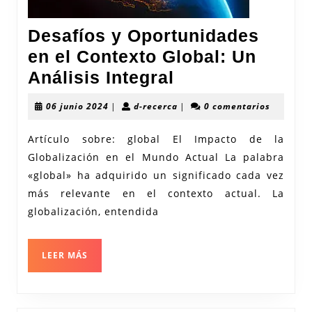
Desafíos y Oportunidades
en el Contexto Global: Un
Desafíos
Análisis Integral
y
06
d-
06 junio 2024
|
d-recerca
|
0 comentarios
Oportunidades
junio
recerca
2024
en
Artículo sobre: global El Impacto de la
Globalización en el Mundo Actual La palabra
el
«global» ha adquirido un significado cada vez
Contexto
más relevante en el contexto actual. La
Global:
globalización, entendida
Un
Análisis
LEER
LEER MÁS
Integral
MÁS