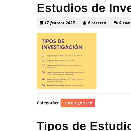
Estudios de Inv
17
d-
17 febrero 2025
|
d-recerca
|
0 com
febrero
recerca
2025
Categorías:
Uncategorized
Tipos de Estudi