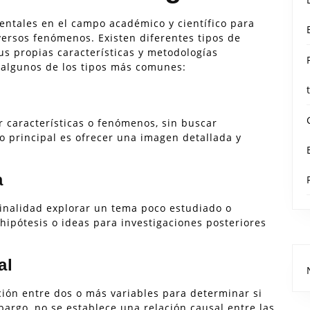
entales en el campo académico y científico para
ersos fenómenos. Existen diferentes tipos de
us propias características y metodologías
n algunos de los tipos más comunes:
r características o fenómenos, sin buscar
vo principal es ofrecer una imagen detallada y
a
finalidad explorar un tema poco estudiado o
hipótesis o ideas para investigaciones posteriores
al
ación entre dos o más variables para determinar si
bargo, no se establece una relación causal entre las