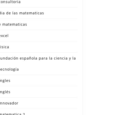
consultoria
dia de las matematicas
e matematicas
excel
fisica
fundación española para la ciencia y la
tecnología
ingles
inglés
innovador
matematica 2