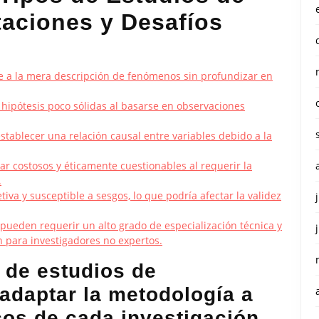
taciones y Desafíos
se a la mera descripción de fenómenos sin profundizar en
hipótesis poco sólidas al basarse en observaciones
l establecer una relación causal entre variables debido a la
r costosos y éticamente cuestionables al requerir la
.
tiva y susceptible a sesgos, lo que podría afectar la validez
 pueden requerir un alto grado de especialización técnica y
ón para investigadores no expertos.
s de estudios de
 adaptar la metodología a
cos de cada investigación.