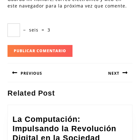
este navegador para la próxima vez que comente.
−
seis
=
3
Navegación
PREVIOUS
NEXT
de
entradas
Entrada
Siguiente
Related Post
anterior:
entrada:
La Computación:
Impulsando la Revolución
Digital en la Sociedad