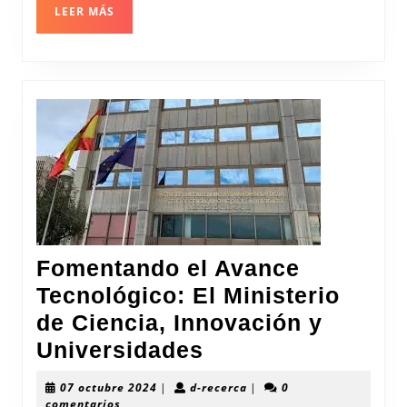
LEER
LEER MÁS
MÁS
Fomentando el Avance
Tecnológico: El Ministerio
de Ciencia, Innovación y
Fomentando
Universidades
el
07
d-
07 octubre 2024
|
d-recerca
|
0
Avance
octubre
recerca
comentarios