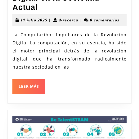
La
Actual
Computación:
11
d-
11 julio 2025
|
d-recerca
|
0 comentarios
Impulsando
julio
recerca
2025
la
La Computación: Impulsores de la Revolución
Digital La computación, en su esencia, ha sido
Revolución
el motor principal detrás de la revolución
Digital
digital que ha transformado radicalmente
en
nuestra sociedad en las
la
Sociedad
LEER
LEER MÁS
Actual
MÁS