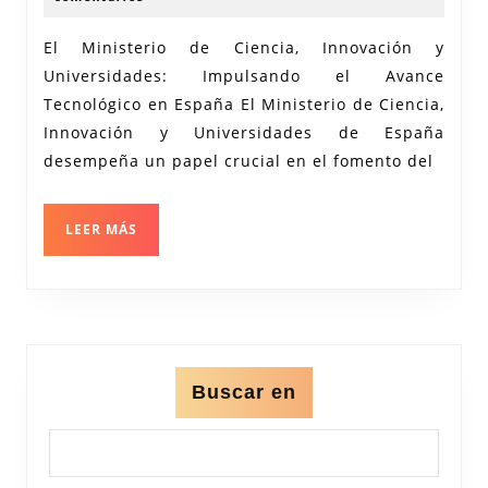
2024
Tecnológico:
El Ministerio de Ciencia, Innovación y
El
Universidades: Impulsando el Avance
Ministerio
Tecnológico en España El Ministerio de Ciencia,
de
Innovación y Universidades de España
Ciencia,
desempeña un papel crucial en el fomento del
Innovación
y
LEER
LEER MÁS
MÁS
Universidades
Buscar en