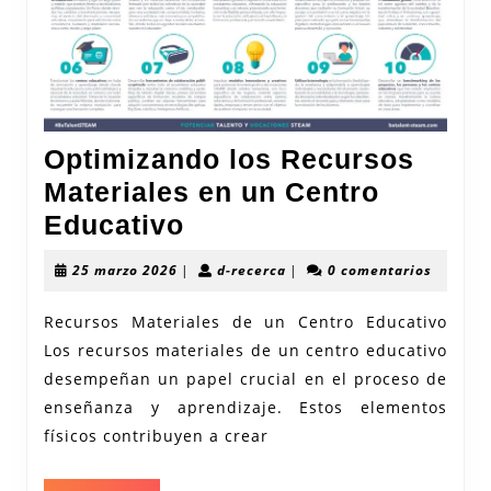
Optimizando los Recursos
Materiales en un Centro
Optimizando
Educativo
los
25
d-
25 marzo 2026
|
d-recerca
|
0 comentarios
Recursos
marzo
recerca
2026
Materiales
Recursos Materiales de un Centro Educativo
Los recursos materiales de un centro educativo
en
desempeñan un papel crucial en el proceso de
un
enseñanza y aprendizaje. Estos elementos
Centro
físicos contribuyen a crear
Educativo