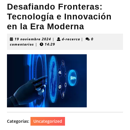
Desafiando Fronteras:
Tecnología e Innovación
en la Era Moderna
19
d-
19 noviembre 2024
|
d-recerca
|
0
noviembre
recerca
comentarios
|
14:29
2024
Categorías:
Uncategorized