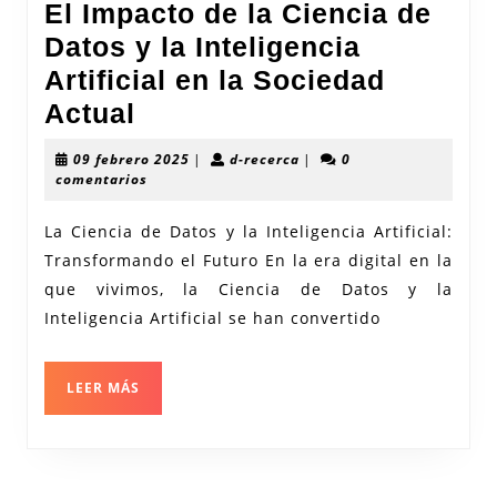
El Impacto de la Ciencia de
Datos y la Inteligencia
Artificial en la Sociedad
El
Actual
Impacto
09
d-
09 febrero 2025
|
d-recerca
|
0
de
febrero
recerca
comentarios
2025
la
La Ciencia de Datos y la Inteligencia Artificial:
Ciencia
Transformando el Futuro En la era digital en la
de
que vivimos, la Ciencia de Datos y la
Datos
Inteligencia Artificial se han convertido
y
la
LEER
LEER MÁS
Inteligencia
MÁS
Artificial
en