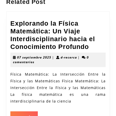
Related Post
anterior:
entrada:
Explorando la Física
Matemática: Un Viaje
Interdisciplinario hacia el
Explora
Conocimiento Profundo
la
07
d-
07 septiembre 2025
|
d-recerca
|
0
Física
septiembre
recerca
comentarios
2025
Matemát
Física Matemática: La Intersección Entre la
Un
Física y las Matemáticas Física Matemática: La
Viaje
Intersección Entre la Física y las Matemáticas
Interdis
La física matemática es una rama
hacia
interdisciplinaria de la ciencia
el