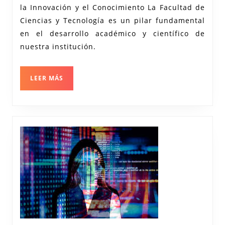
Tecnología:
la Innovación y el Conocimiento La Facultad de
Impulsando
Ciencias y Tecnología es un pilar fundamental
la
en el desarrollo académico y científico de
Innovación
nuestra institución.
y
el
LEER
LEER MÁS
MÁS
Conocimiento