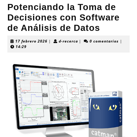
Potenciando la Toma de
Decisiones con Software
de Análisis de Datos
17
d-
17 febrero 2026
|
d-recerca
|
0 comentarios
|
febrero
recerca
14:29
2026