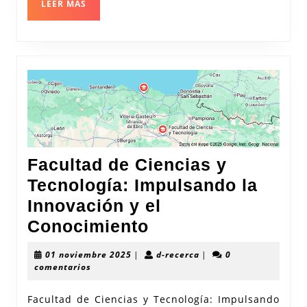
Conocim
LEER
LEER MÁS
MÁS
Profund
Facultad de Ciencias y
Tecnología: Impulsando la
Innovación y el
Facultad
Conocimiento
de
01
d-
01 noviembre 2025
|
d-recerca
|
0
Ciencias
noviembre
recerca
comentarios
2025
y
Facultad de Ciencias y Tecnología: Impulsando