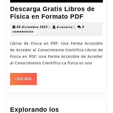
Descarga Gratis Libros de
Descarg
Física en Formato PDF
Gratis
08
d-
08 diciembre 2025
|
d-recerca
|
0
Libros
diciembre
recerca
comentarios
2025
de
Libros de Física en PDF: Una Forma Accesible
Física
de Acceder al Conocimiento Científico Libros de
en
Física en PDF: Una Forma Accesible de Acceder
Formato
al Conocimiento Científico La física es una
PDF
LEER
LEER MÁS
MÁS
Explorando los