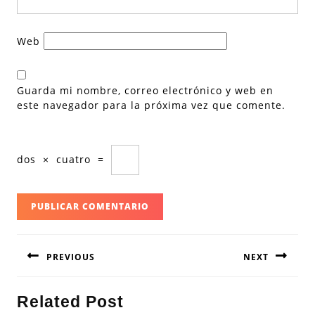
Web
Guarda mi nombre, correo electrónico y web en
este navegador para la próxima vez que comente.
dos
×
cuatro
=
Navegación
PREVIOUS
NEXT
de
entradas
Entrada
Siguiente
Related Post
anterior:
entrada: