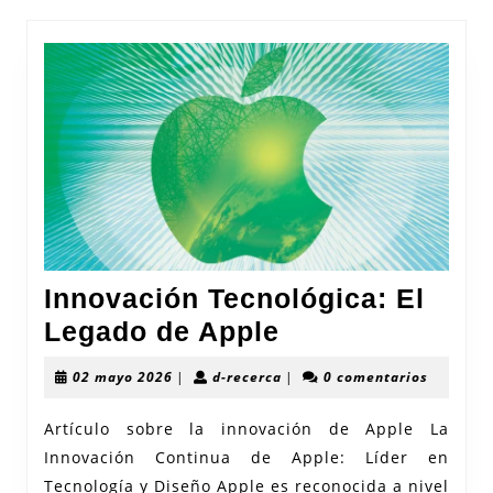
Innovación Tecnológica: El
Innovación
Legado de Apple
Tecnológica:
02
d-
02 mayo 2026
|
d-recerca
|
0 comentarios
El
mayo
recerca
2026
Legado
Artículo sobre la innovación de Apple La
Innovación Continua de Apple: Líder en
de
Tecnología y Diseño Apple es reconocida a nivel