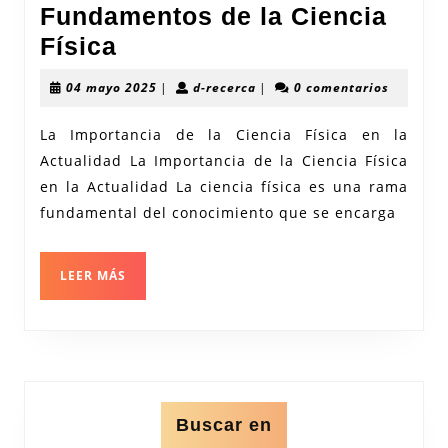
Fundamentos de la Ciencia
Explorando
Física
los
04
d-
04 mayo 2025
|
d-recerca
|
0 comentarios
Fundamentos
mayo
recerca
2025
de
La Importancia de la Ciencia Física en la
Actualidad La Importancia de la Ciencia Física
la
en la Actualidad La ciencia física es una rama
Ciencia
fundamental del conocimiento que se encarga
Física
LEER
LEER MÁS
MÁS
Buscar en