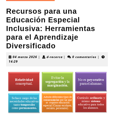
Recursos para una
Educación Especial
Inclusiva: Herramientas
para el Aprendizaje
Diversificado
04
d-
04 marzo 2026
|
d-recerca
|
0 comentarios
|
marzo
recerca
14:29
2026