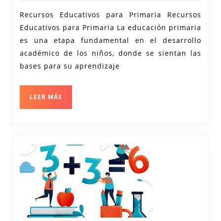
Recursos
2025
Educativos
Recursos Educativos para Primaria Recursos
Educativos para Primaria La educación primaria
para
es una etapa fundamental en el desarrollo
Primaria:
académico de los niños, donde se sientan las
Una
bases para su aprendizaje
Mirada
Integral
LEER
LEER MÁS
al
MÁS
Aprendizaje
Infantil