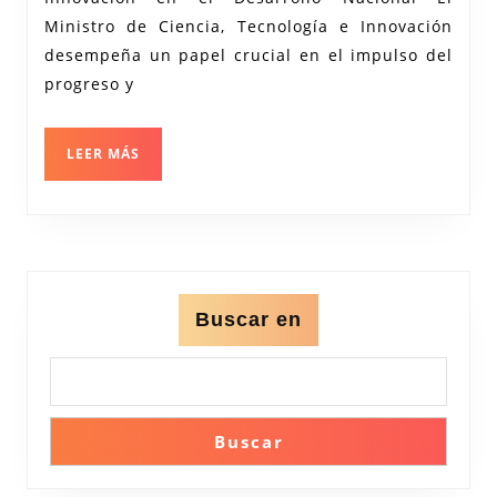
de
Ministro de Ciencia, Tecnología e Innovación
Ciencia,
desempeña un papel crucial en el impulso del
Tecnología
progreso y
e
Innovación
LEER
LEER MÁS
en
MÁS
el
Desarrollo
Nacional
Buscar en
Buscar