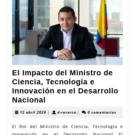
El Impacto del Ministro de
Ciencia, Tecnología e
Innovación en el Desarrollo
El
Nacional
Impacto
12
d-
12 abril 2026
|
d-recerca
|
0 comentarios
del
abril
recerca
2026
Ministro
El Rol del Ministro de Ciencia, Tecnología e
Innovación en el Desarrollo Nacional El