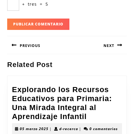
+
tres
=
5
Navegación
PREVIOUS
NEXT
de
entradas
Entrada
Siguiente
Related Post
anterior:
entrada:
Explorando los Recursos
Educativos para Primaria:
Una Mirada Integral al
Explorando
Aprendizaje Infantil
los
05
d-
05 marzo 2025
|
d-recerca
|
0 comentarios
marzo
recerca