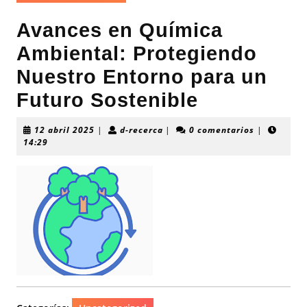
Avances en Química
Ambiental: Protegiendo
Nuestro Entorno para un
Futuro Sostenible
12
d-
12 abril 2025
|
d-recerca
|
0 comentarios
|
abril
recerca
14:29
2025