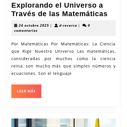
Explorando el Universo a
Expl
Través de las Matemáticas
el
24
d-
24 octubre 2025
|
d-recerca
|
0
Univ
octubre
recerca
comentarios
2025
a
Por Matemáticas Por Matemáticas: La Ciencia
Trav
que Rige Nuestro Universo Las matemáticas,
de
consideradas por muchos como la ciencia
las
reina, son mucho más que simples números y
Mate
ecuaciones. Son el lenguaje
LEER
LEER MÁS
MÁS