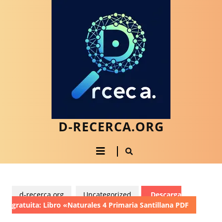
Saltar
al
contenido
Saltar
al
contenido
D-RECERCA.ORG
Botón
de
apertura
d-recerca.org
Uncategorized
Descarga
gratuita: Libro «Naturales 4 Primaria Santillana PDF