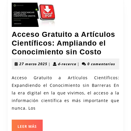
Acceso Gratuito a Artículos
Científicos: Ampliando el
Acceso
Conocimiento sin Costo
Gratuit
27
d-
27 marzo 2025
|
d-recerca
|
0 comentarios
a
marzo
recerca
2025
Artícul
Acceso Gratuito a Artículos Científicos:
Expandiendo el Conocimiento sin Barreras En
Científi
la era digital en la que vivimos, el acceso a la
Amplia
información científica es más importante que
el
nunca. Los
Conoci
sin
LEER
LEER MÁS
Costo