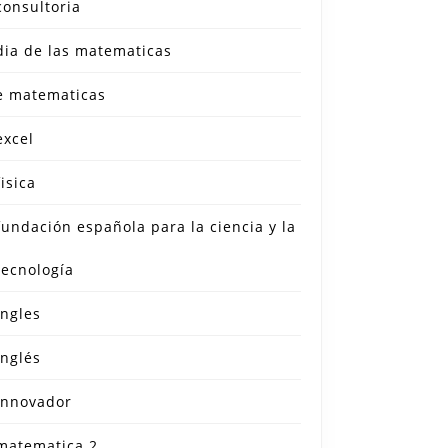
consultoria
dia de las matematicas
e matematicas
excel
fisica
fundación española para la ciencia y la
tecnología
ingles
inglés
innovador
matematica 2