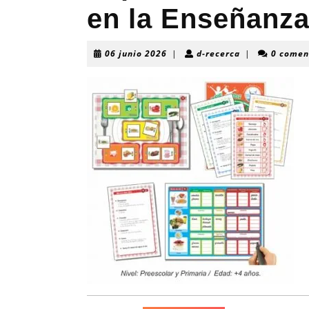
en la Enseñanza
06
d-
06 junio 2026
|
d-recerca
|
0 comen
junio
recerca
2026