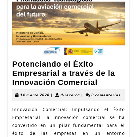
Potenciando el Éxito
Empresarial a través de la
Potencia
Innovación Comercial
el
14
d-
14 marzo 2026
|
d-recerca
|
0 comentarios
Éxito
marzo
recerca
2026
Empresari
Innovación Comercial: Impulsando el Éxito
Empresarial La innovación comercial se ha
a
convertido en un pilar fundamental para el
través
éxito de las empresas en un entorno