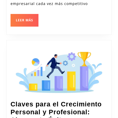
de
empresarial cada vez más competitivo
la
Innovació
LEER
LEER MÁS
Comercial
MÁS
Claves para el Crecimiento
Personal y Profesional: