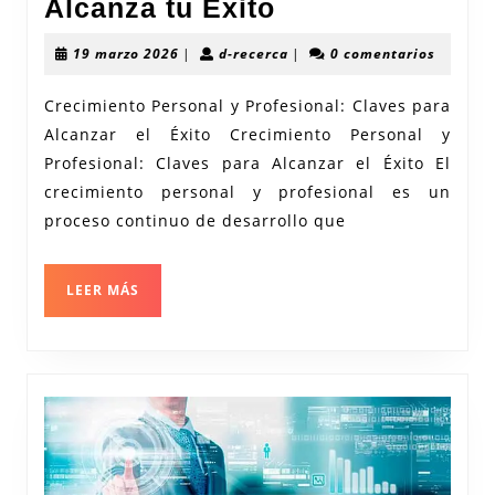
Claves
Alcanza tu Éxito
para
19
d-
19 marzo 2026
|
d-recerca
|
0 comentarios
el
marzo
recerca
2026
Crecimiento
Crecimiento Personal y Profesional: Claves para
Alcanzar el Éxito Crecimiento Personal y
Personal
Profesional: Claves para Alcanzar el Éxito El
y
crecimiento personal y profesional es un
Profesional:
proceso continuo de desarrollo que
Alcanza
tu
LEER
LEER MÁS
Éxito
MÁS