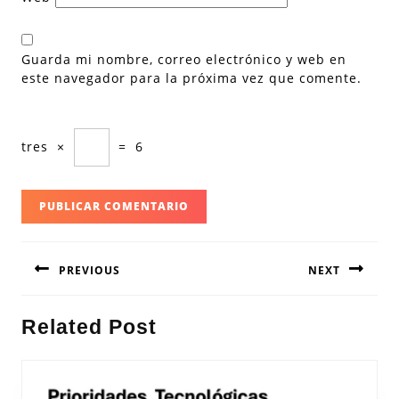
Guarda mi nombre, correo electrónico y web en
este navegador para la próxima vez que comente.
tres
×
=
6
Navegación
PREVIOUS
NEXT
de
entradas
Entrada
Siguiente
Related Post
anterior:
entrada: