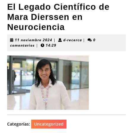
El Legado Científico de
Mara Dierssen en
Neurociencia
11
d-
11 noviembre 2024
|
d-recerca
|
0
noviembre
recerca
comentarios
|
14:29
2024
Categorías:
Uncategorized