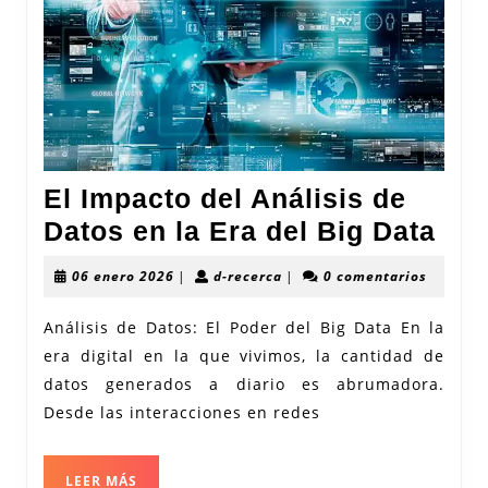
El Impacto del Análisis de
El
Datos en la Era del Big Data
Imp
06
d-
06 enero 2026
|
d-recerca
|
0 comentarios
del
enero
recerca
2026
Aná
Análisis de Datos: El Poder del Big Data En la
era digital en la que vivimos, la cantidad de
de
datos generados a diario es abrumadora.
Dat
Desde las interacciones en redes
en
la
LEER
LEER MÁS