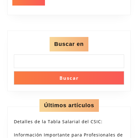
Era
MÁS
del
Big
Dat
Buscar en
Buscar
Últimos artículos
Detalles de la Tabla Salarial del CSIC:
Información Importante para Profesionales de