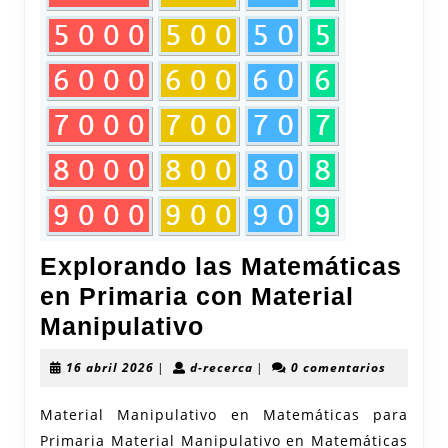
Explorando las Matemáticas
en Primaria con Material
Explorando
Manipulativo
las
16
d-
16 abril 2026
|
d-recerca
|
0 comentarios
Matemáticas
abril
recerca
2026
en
Material Manipulativo en Matemáticas para
Primaria Material Manipulativo en Matemáticas
Primaria