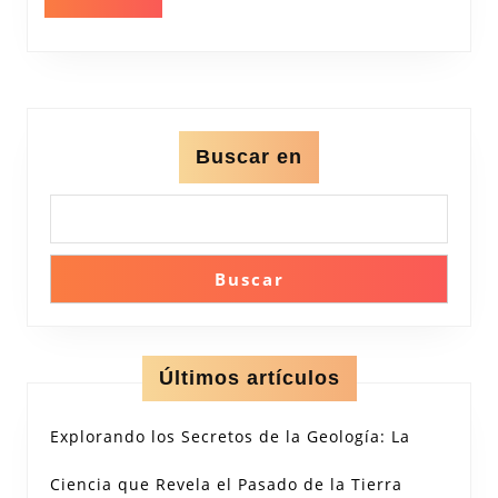
el
MÁS
Universo
a
Través
de
Buscar en
la
Ciencia
Buscar
Últimos artículos
Explorando los Secretos de la Geología: La
Ciencia que Revela el Pasado de la Tierra