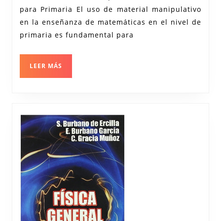
para Primaria El uso de material manipulativo
con
en la enseñanza de matemáticas en el nivel de
Material
primaria es fundamental para
Manipulativo
LEER
LEER MÁS
MÁS