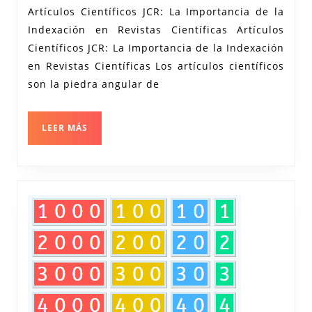
2024
Publ
Artículos Científicos JCR: La Importancia de la
Indexación en Revistas Científicas Artículos
Artí
Científicos JCR: La Importancia de la Indexación
Cien
en Revistas Científicas Los artículos científicos
en
son la piedra angular de
Revi
Inde
LEER
LEER MÁS
en
MÁS
JCR