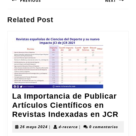
PREVIOUS
NEXT
de
entradas
Entrada
Siguiente
Related Post
anterior:
entrada:
La Importancia de Publicar
Artículos Científicos en
La
Revistas Indexadas en JCR
Impo
26
d-
26 mayo 2024
|
d-recerca
|
0 comentarios
de
mayo
recerca