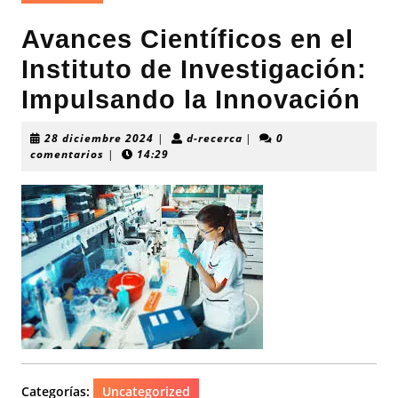
Avances Científicos en el
Instituto de Investigación:
Impulsando la Innovación
28
d-
28 diciembre 2024
|
d-recerca
|
0
diciembre
recerca
comentarios
|
14:29
2024
Categorías:
Uncategorized