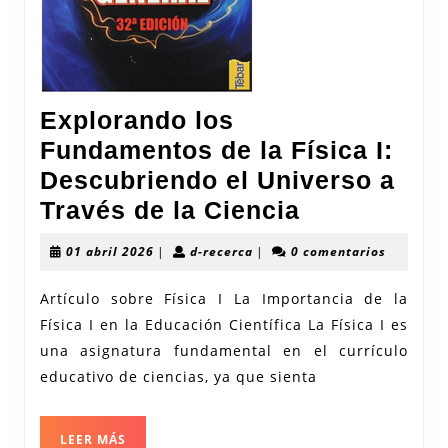
Explorando los
Fundamentos de la Física I:
Descubriendo el Universo a
Explorando
Través de la Ciencia
los
01
d-
01 abril 2026
|
d-recerca
|
0 comentarios
Fundament
abril
recerca
2026
de
Artículo sobre Física I La Importancia de la
Física I en la Educación Científica La Física I es
la
una asignatura fundamental en el currículo
Física
educativo de ciencias, ya que sienta
I:
Descubrien
LEER
LEER MÁS