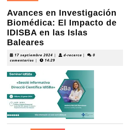
Avances en Investigación
Biomédica: El Impacto de
IDISBA en las Islas
Baleares
17
d-
17 septiembre 2024
|
d-recerca
|
0
septiembre
recerca
comentarios
|
14:29
2024