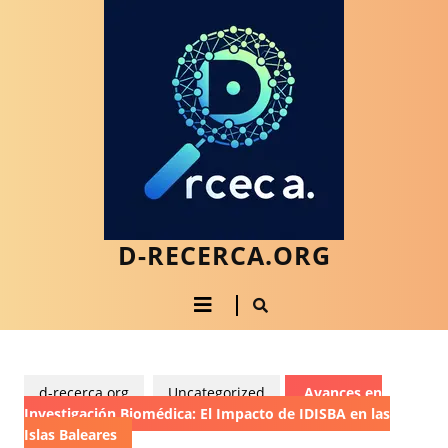
Saltar
al
contenido
Saltar
al
contenido
D-RECERCA.ORG
Botón
de
apertura
d-recerca.org
Uncategorized
Avances en
Investigación Biomédica: El Impacto de IDISBA en las
Islas Baleares