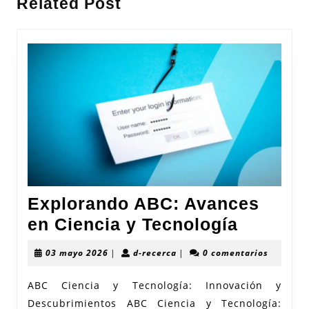
Related Post
anterior:
entrada:
Explorando ABC: Avances
Explora
en Ciencia y Tecnología
ABC:
03
d-
03 mayo 2026
|
d-recerca
|
0 comentarios
Avance
mayo
recerca
2026
en
ABC Ciencia y Tecnología: Innovación y
Descubrimientos ABC Ciencia y Tecnología:
Ciencia