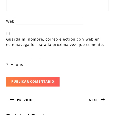
Web
Guarda mi nombre, correo electrónico y web en
este navegador para la próxima vez que comente.
7
−
uno
=
Navegación
PREVIOUS
NEXT
de
entradas
Entrada
Siguiente