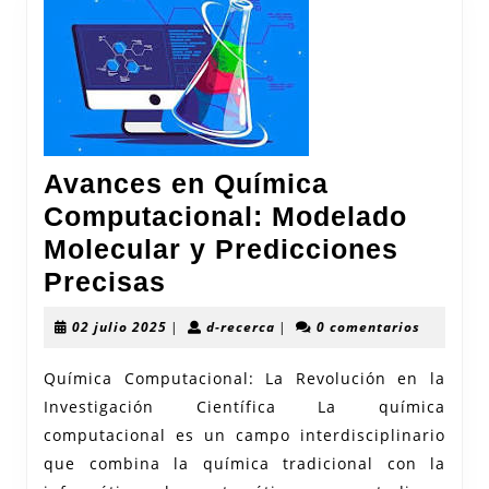
Avances en Química
Computacional: Modelado
Molecular y Predicciones
Avances
Precisas
en
02
d-
02 julio 2025
|
d-recerca
|
0 comentarios
Química
julio
recerca
2025
Computacional:
Química Computacional: La Revolución en la
Investigación Científica La química
Modelado
computacional es un campo interdisciplinario
Molecular
que combina la química tradicional con la
y