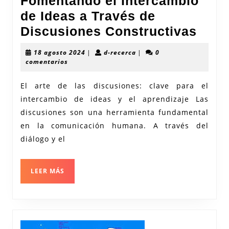
Fomentando el Intercambio
de Ideas a Través de
Fome
Discusiones Constructivas
el
18
d-
18 agosto 2024
|
d-recerca
|
0
Inte
agosto
recerca
comentarios
2024
de
El arte de las discusiones: clave para el
Idea
intercambio de ideas y el aprendizaje Las
a
discusiones son una herramienta fundamental
Trav
en la comunicación humana. A través del
de
diálogo y el
Disc
Cons
LEER
LEER MÁS
MÁS