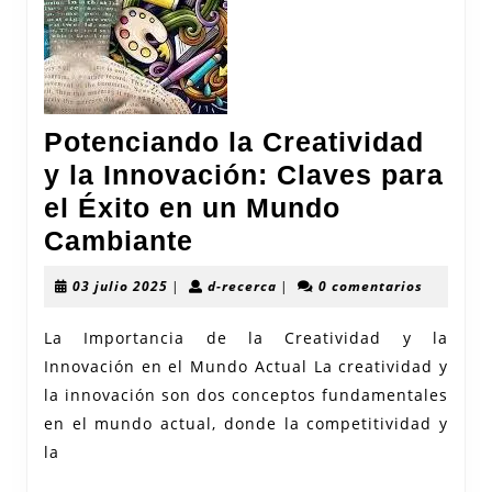
Potenciando la Creatividad
y la Innovación: Claves para
el Éxito en un Mundo
Potenciando
Cambiante
la
03
d-
03 julio 2025
|
d-recerca
|
0 comentarios
Creatividad
julio
recerca
2025
y
La Importancia de la Creatividad y la
Innovación en el Mundo Actual La creatividad y
la
la innovación son dos conceptos fundamentales
Innovación:
en el mundo actual, donde la competitividad y
Claves
la
para