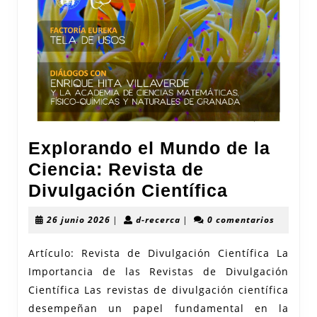
Explorando el Mundo de la
Ciencia: Revista de
Exploran
Divulgación Científica
el
26
d-
26 junio 2026
|
d-recerca
|
0 comentarios
Mundo
junio
recerca
2026
de
Artículo: Revista de Divulgación Científica La
Importancia de las Revistas de Divulgación
la
Científica Las revistas de divulgación científica
Ciencia:
desempeñan un papel fundamental en la