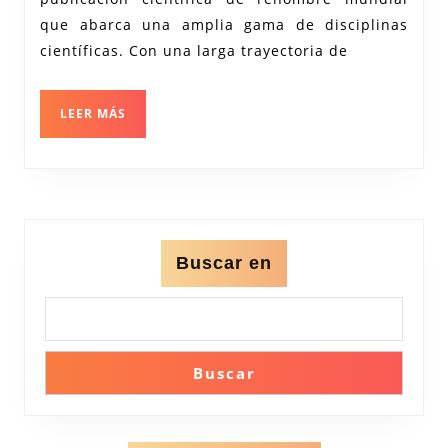
Líder
que abarca una amplia gama de disciplinas
en
científicas. Con una larga trayectoria de
Descubrimientos
Innovadores
LEER
LEER MÁS
MÁS
Buscar en
Buscar