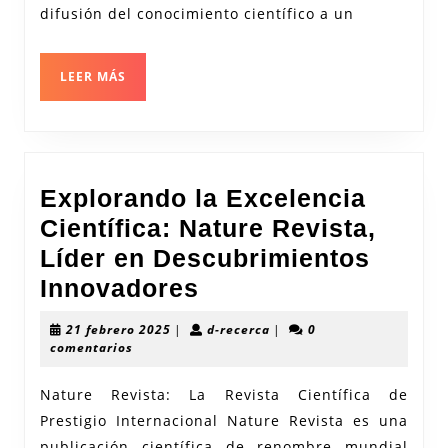
Revista
difusión del conocimiento científico a un
de
Divulgaci
LEER
LEER MÁS
Científica
MÁS
Explorando la Excelencia
Científica: Nature Revista,
Líder en Descubrimientos
Explorando
Innovadores
la
21
d-
21 febrero 2025
|
d-recerca
|
0
Excelencia
febrero
recerca
comentarios
2025
Científica:
Nature Revista: La Revista Científica de
Nature
Prestigio Internacional Nature Revista es una
Revista,
publicación científica de renombre mundial