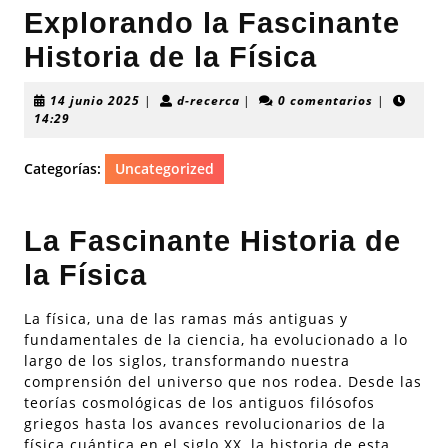
Explorando la Fascinante
Historia de la Física
14
d-
14 junio 2025
|
d-recerca
|
0 comentarios
|
junio
recerca
14:29
2025
Categorías:
Uncategorized
La Fascinante Historia de
la Física
La física, una de las ramas más antiguas y
fundamentales de la ciencia, ha evolucionado a lo
largo de los siglos, transformando nuestra
comprensión del universo que nos rodea. Desde las
teorías cosmológicas de los antiguos filósofos
griegos hasta los avances revolucionarios de la
física cuántica en el siglo XX, la historia de esta