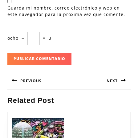
Guarda mi nombre, correo electrónico y web en
este navegador para la próxima vez que comente.
ocho
−
=
3
Navegación
PREVIOUS
NEXT
de
entradas
Entrada
Siguiente
Related Post
anterior:
entrada: