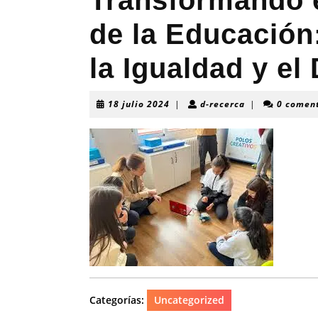
Transformando e
de la Educación
la Igualdad y el
18
d-
18 julio 2024
|
d-recerca
|
0 comen
julio
recerca
2024
Categorías:
Uncategorized