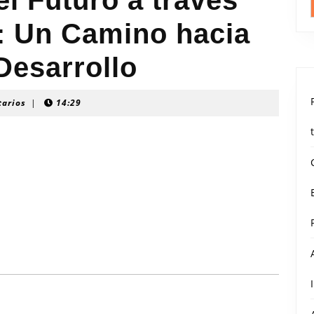
l Futuro a través
: Un Camino hacia
 Desarrollo
tarios
|
14:29