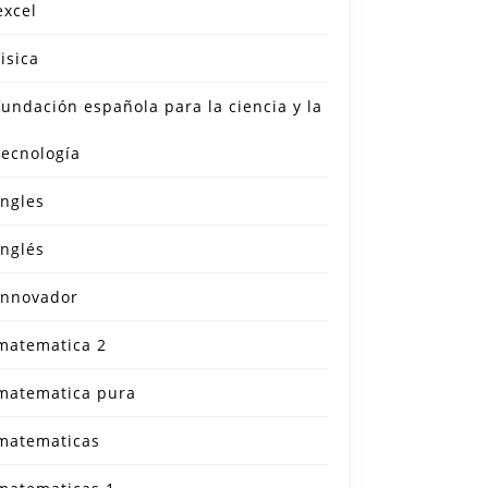
excel
fisica
fundación española para la ciencia y la
tecnología
ingles
inglés
innovador
matematica 2
matematica pura
matematicas