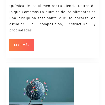
Quími
Química de los Alimentos: La Ciencia Detrás de
de
lo que Comemos La química de los alimentos es
los
una disciplina fascinante que se encarga de
Alime
estudiar la composición, estructura y
Del
propiedades
Labor
a
LEER
LEER MÁS
MÁS
la
Mesa