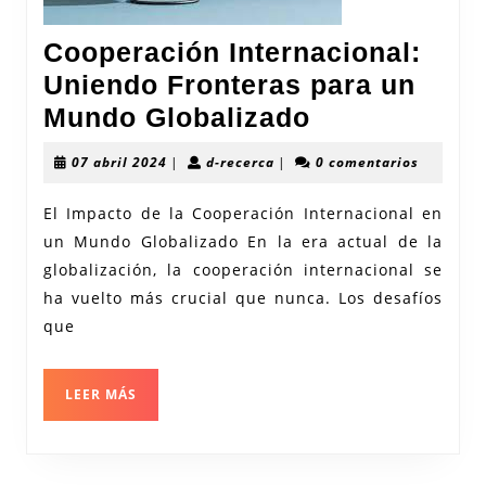
Cooperación Internacional:
Uniendo Fronteras para un
Cooperación
Mundo Globalizado
Internaciona
07
d-
07 abril 2024
|
d-recerca
|
0 comentarios
Uniendo
abril
recerca
2024
Fronteras
El Impacto de la Cooperación Internacional en
un Mundo Globalizado En la era actual de la
para
globalización, la cooperación internacional se
un
ha vuelto más crucial que nunca. Los desafíos
Mundo
que
Globalizado
LEER
LEER MÁS
MÁS