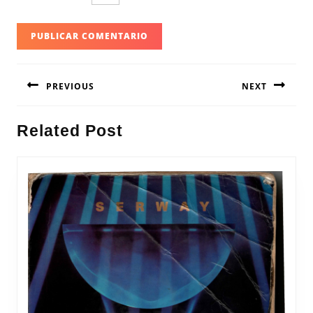
Navegación
PREVIOUS
NEXT
de
entradas
Entrada
Siguiente
Related Post
anterior:
entrada: