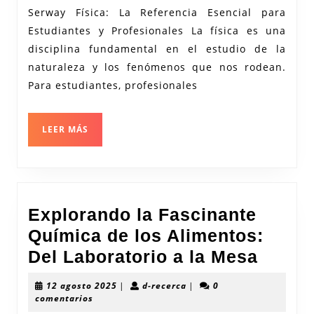
Serway Física: La Referencia Esencial para
la
Estudiantes y Profesionales La física es una
Física
disciplina fundamental en el estudio de la
con
naturaleza y los fenómenos que nos rodean.
Serway:
Para estudiantes, profesionales
Una
Guía
LEER
LEER MÁS
MÁS
Indispensable
Explorando la Fascinante
Química de los Alimentos:
Explo
Del Laboratorio a la Mesa
la
12
d-
12 agosto 2025
|
d-recerca
|
0
Fasci
agosto
recerca
comentarios
2025