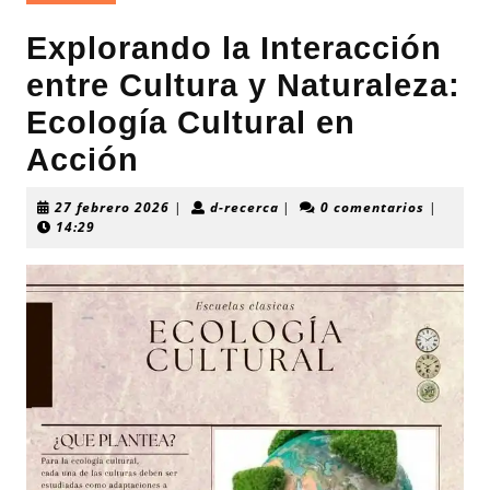
Explorando la Interacción
entre Cultura y Naturaleza:
Ecología Cultural en
Acción
27
d-
27 febrero 2026
|
d-recerca
|
0 comentarios
|
febrero
recerca
14:29
2026