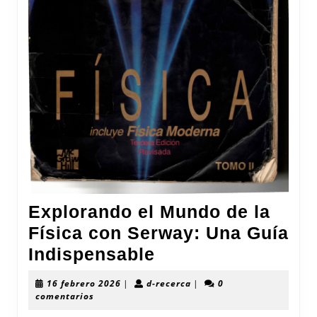
Explorando el Mundo de la
Física con Serway: Una Guía
Explorando
Indispensable
el
16
d-
16 febrero 2026
|
d-recerca
|
0
Mundo
febrero
recerca
comentarios
2026
de