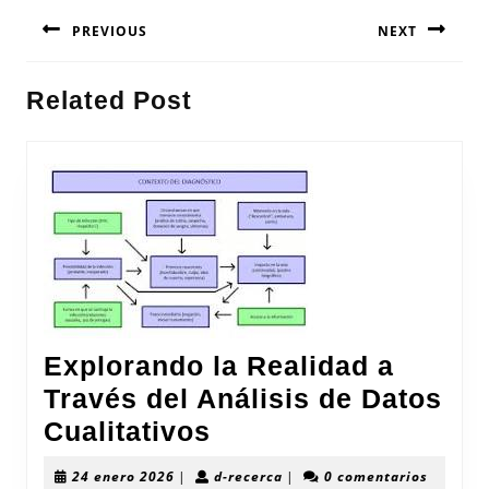
Navegación
PREVIOUS
NEXT
de
entradas
Entrada
Siguiente
Related Post
anterior:
entrada:
Explorando la Realidad a
Través del Análisis de Datos
Explorando
Cualitativos
la
24
d-
24 enero 2026
|
d-recerca
|
0 comentarios