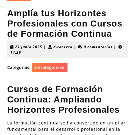
Amplía tus Horizontes
Profesionales con Cursos
de Formación Continua
21
d-
21 junio 2025
|
d-recerca
|
0 comentarios
|
junio
recerca
14:29
2025
Categorías:
Uncategorized
Cursos de Formación
Continua: Ampliando
Horizontes Profesionales
La formación continua se ha convertido en un pilar
fundamental para el desarrollo profesional en la