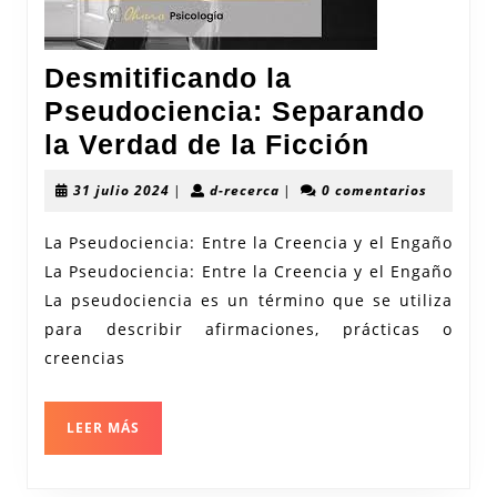
Desmitificando la
Pseudociencia: Separando
Desmitif
la Verdad de la Ficción
la
31
d-
31 julio 2024
|
d-recerca
|
0 comentarios
Pseudoci
julio
recerca
2024
Separan
La Pseudociencia: Entre la Creencia y el Engaño
La Pseudociencia: Entre la Creencia y el Engaño
la
La pseudociencia es un término que se utiliza
Verdad
para describir afirmaciones, prácticas o
de
creencias
la
Ficción
LEER
LEER MÁS
MÁS