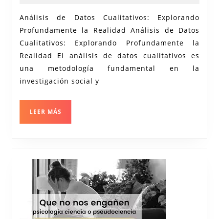
Realidad
enero
recerca
2026
a
Análisis de Datos Cualitativos: Explorando
Profundamente la Realidad Análisis de Datos
Través
Cualitativos: Explorando Profundamente la
del
Realidad El análisis de datos cualitativos es
Análisis
una metodología fundamental en la
de
investigación social y
Datos
Cualitativos
LEER
LEER MÁS
MÁS