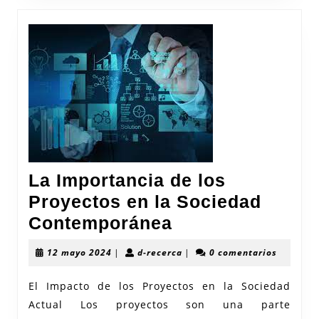
La Importancia de los
Proyectos en la Sociedad
La
Contemporánea
Importancia
12
d-
12 mayo 2024
|
d-recerca
|
0 comentarios
de
mayo
recerca
2024
los
El Impacto de los Proyectos en la Sociedad
Actual Los proyectos son una parte
Proyectos