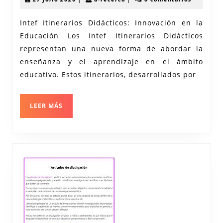
Inno
julio
recerca
2026
Intef
Intef Itinerarios Didácticos: Innovación en la
Educación Los Intef Itinerarios Didácticos
Itine
representan una nueva forma de abordar la
Didác
enseñanza y el aprendizaje en el ámbito
educativo. Estos itinerarios, desarrollados por
LEER
LEER MÁS
MÁS