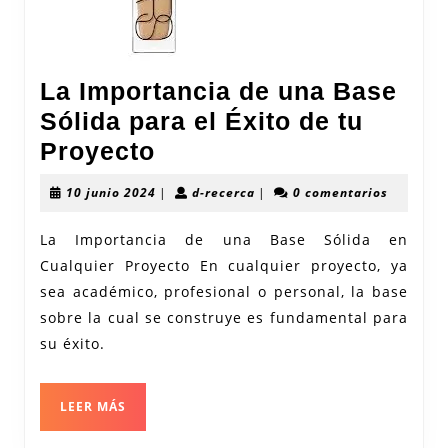
La Importancia de una Base
Sólida para el Éxito de tu
La
Proyecto
Importancia
10
d-
10 junio 2024
|
d-recerca
|
0 comentarios
de
junio
recerca
2024
una
La Importancia de una Base Sólida en
Cualquier Proyecto En cualquier proyecto, ya
Base
sea académico, profesional o personal, la base
Sólida
sobre la cual se construye es fundamental para
para
su éxito.
el
Éxito
LEER
LEER MÁS
de
MÁS