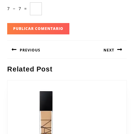
7
−
7
=
Navegación
PREVIOUS
NEXT
de
entradas
Entrada
Siguiente
Related Post
anterior:
entrada: