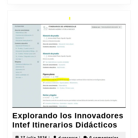
tu
Proyecto
Explorando los Innovadores
Expl
Intef Itinerarios Didácticos
los
27
d-
27 julio 2026
|
d-recerca
|
0 comentarios