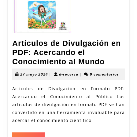
Artículos de Divulgación en
PDF: Acercando el
Artículo
Conocimiento al Mundo
de
27
d-
27 mayo 2024
|
d-recerca
|
0 comentarios
Divulga
mayo
recerca
2024
en
Artículos de Divulgación en Formato PDF:
Acercando el Conocimiento al Público Los
PDF:
artículos de divulgación en formato PDF se han
Acerca
convertido en una herramienta invaluable para
el
acercar el conocimiento científico
Conocim
al