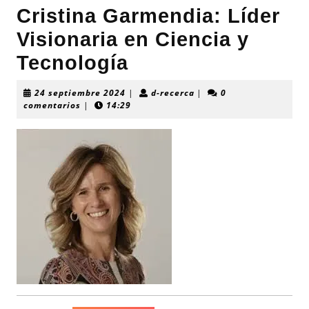
Cristina Garmendia: Líder
Visionaria en Ciencia y
Tecnología
24
d-
24 septiembre 2024
|
d-recerca
|
0
septiembre
recerca
comentarios
|
14:29
2024