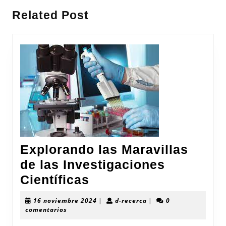
entradas
Entrada
Siguiente
Related Post
anterior:
entrada:
Explorando las Maravillas
de las Investigaciones
Explorando
Científicas
las
16
d-
16 noviembre 2024
|
d-recerca
|
0
Maravillas
noviembre
recerca
comentarios
2024
de