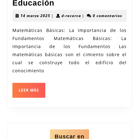
Importancia
Educación
de
14
d-
14 marzo 2025
|
d-recerca
|
0 comentarios
las
marzo
recerca
2025
Matemáticas
Matemáticas Básicas: La Importancia de los
Fundamentos Matemáticas Básicas: La
Básicas
Importancia de los Fundamentos Las
en
matemáticas básicas son el cimiento sobre el
la
cual se construye todo el edificio del
Educación
conocimiento
LEER
LEER MÁS
MÁS
Buscar en