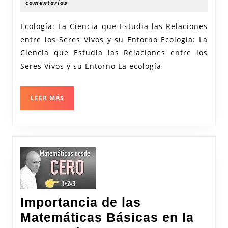
Ecología:
septiembre
recerca
comentarios
2025
La
Ecología: La Ciencia que Estudia las Relaciones
Ciencia
entre los Seres Vivos y su Entorno Ecología: La
que
Ciencia que Estudia las Relaciones entre los
Estudia
Seres Vivos y su Entorno La ecología
las
Relaciones
LEER
LEER MÁS
entre
MÁS
los
Seres
Vivos
y
su
Entorno
Importancia de las
Matemáticas Básicas en la