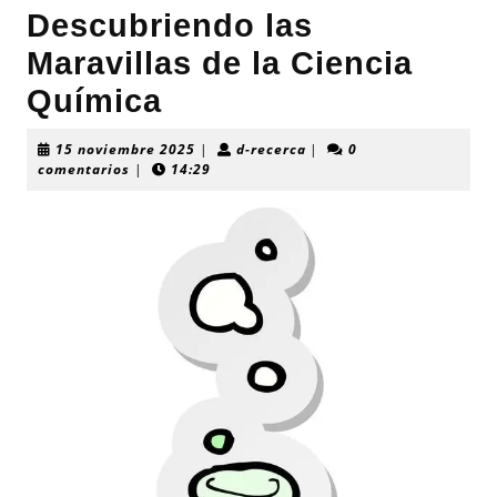
Descubriendo las
Maravillas de la Ciencia
Química
15
d-
15 noviembre 2025
|
d-recerca
|
0
noviembre
recerca
comentarios
|
14:29
2025