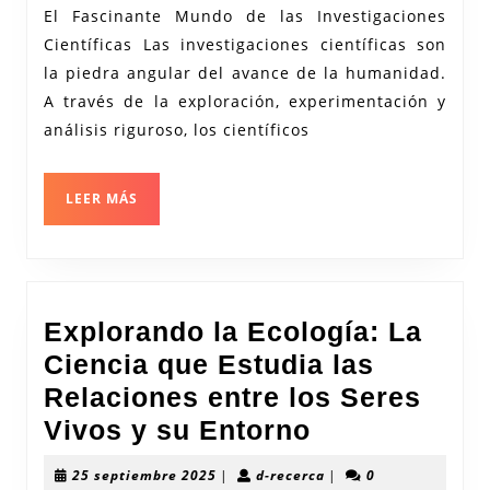
El Fascinante Mundo de las Investigaciones
las
Científicas Las investigaciones científicas son
Investigaciones
la piedra angular del avance de la humanidad.
Científicas
A través de la exploración, experimentación y
análisis riguroso, los científicos
LEER
LEER MÁS
MÁS
Explorando la Ecología: La
Ciencia que Estudia las
Relaciones entre los Seres
Explorando
Vivos y su Entorno
la
25
d-
25 septiembre 2025
|
d-recerca
|
0