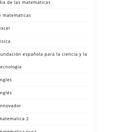
dia de las matematicas
e matematicas
excel
fisica
fundación española para la ciencia y la
tecnología
ingles
inglés
innovador
matematica 2
matematica pura