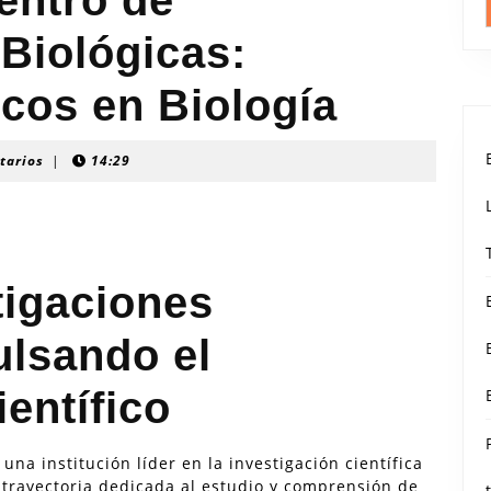
entro de
 Biológicas:
icos en Biología
tarios
|
14:29
tigaciones
ulsando el
entífico
una institución líder en la investigación científica
 trayectoria dedicada al estudio y comprensión de