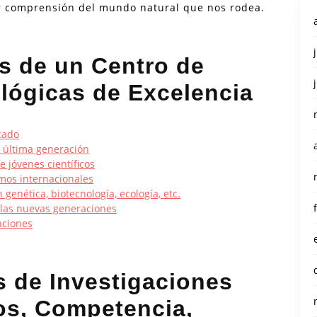
r comprensión del mundo natural que nos rodea.
s de un Centro de
ológicas de Excelencia
icado
 última generación
jóvenes científicos
smos internacionales
genética, biotecnología, ecología, etc.
e las nuevas generaciones
aciones
s de Investigaciones
os, Competencia,